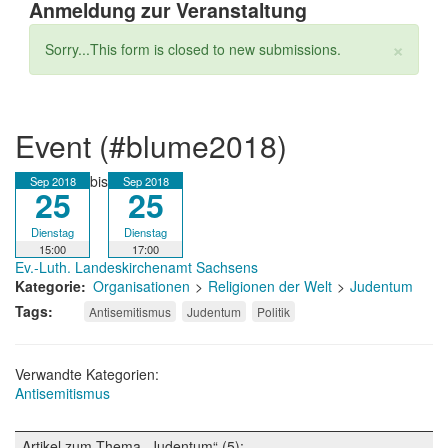
Anmeldung zur Veranstaltung
×
Statusmeldung
Sorry...This form is closed to new submissions.
event (#blume2018)
bis
Sep 2018
Sep 2018
25
25
Dienstag
Dienstag
15:00
17:00
Ev.-Luth. Landeskirchenamt Sachsens
Kategorie
Organisationen
Religionen der Welt
Judentum
Tags
Antisemitismus
Judentum
Politik
Verwandte Kategorien:
Antisemitismus
Artikel zum Thema „Judentum“ (5):