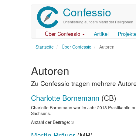
Confessio
Direkt
zum
Inhalt
Orientierung auf dem Markt der Religionen
Über Confessio
Artikel
Projekt
User
Main
Startseite
account
navigation
Über Confessio
Autoren
menu
Autoren
Zu Confessio tragen mehrere Autoren
Charlotte Bornemann
(CB)
Charlotte Bornemann war im Jahr 2013 Praktikantin an
Sachsens.
Anzahl der Beiträge: 3
Martin Bräuer
(MB)