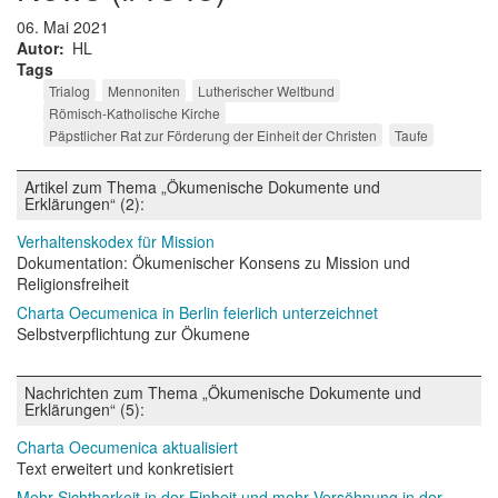
06. Mai 2021
Autor
HL
Tags
Trialog
Mennoniten
Lutherischer Weltbund
Römisch-Katholische Kirche
Päpstlicher Rat zur Förderung der Einheit der Christen
Taufe
Artikel zum Thema „Ökumenische Dokumente und
Erklärungen“ (2):
Verhaltenskodex für Mission
Dokumentation: Ökumenischer Konsens zu Mission und
Religionsfreiheit
Charta Oecumenica in Berlin feierlich unterzeichnet
Selbstverpflichtung zur Ökumene
Nachrichten zum Thema „Ökumenische Dokumente und
Erklärungen“ (5):
Charta Oecumenica aktualisiert
Text erweitert und konkretisiert
Mehr Sichtbarkeit in der Einheit und mehr Versöhnung in der