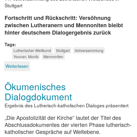
Stuttgart
Fortschritt und Rückschritt: Versöhnung
zwischen Lutheranern und Mennoniten bleibt
hinter deutschem Dialogergebnis zurück
Tags
Lutherischer Weltbund
Stuttgart
Vollversammlung
Younan, Munib
Mennoniten
Weiterlesen
über
Für
Frieden
Ökumenisches
und
gerechte
Dialogdokument
Verteilung
Ergebnis des Lutherisch-katholischen Dialoges präsentiert
„Die Apostolizität der Kirche“ lautet der Titel des
Abschlussdokumentes der vierten Phase lutherisch-
katholischer Gespräche auf Weltebene.