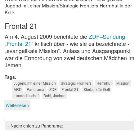
Jugend mit einer Mission/Strategic Frontiers Herrnhut in der
Kritik
Frontal 21
Am 4. August 2009 berichtete die
ZDF–Sendung
„Frontal 21“
kritisch über - wie sie es bezeichnete -
„evangelikale Mission“. Anlass und Ausgangspunkt
war die Ermordung von zwei deutschen Mädchen im
Jemen.
Tags
Jugend mit einer Mission
Strategic Frontiers
Herrnhut
Mission
ARD
Panorama
ZDF
Frontal 21
Sterben für Gott
Landesbischof
Bohl, Jochen
Weiterlesen
über
Sterben
für
Gott?
1 Nachrichten zu Panorama:
Medien,
Mission