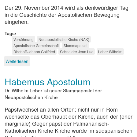
Der 29. November 2014 wird als denkwürdiger Tag
in die Geschichte der Apostolischen Bewegung
eingehen.
Tags
Versöhnung
Neuapostolische Kirche (NAK)
Apostolische Gemeinschaft
Stammapostel
Bischoff Johann Gottfried
Schneider Jean Luc
Leber Wilhelm
Weiterlesen
über
Versöhnung
zur
Habemus Apostolum
Ökumene
Dr. Wilhelm Leber ist neuer Stammapostel der
Neuapostolischen Kirche
Papstwechsel an allen Orten: nicht nur in Rom
wechselte das Oberhaupt der Kirche, auch der (eher
marginale) Gegenpapst der Palmarianisch-
Katholischen Kirche Kirche wurde im südspanischen