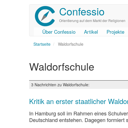
Confessio
Direkt
zum
Inhalt
Orientierung auf dem Markt der Religionen
Über Confessio
Artikel
Projekte
User
Main
Startseite
account
navigation
Waldorfschule
menu
Waldorfschule
3 Nachrichten zu Waldorfschule:
Kritik an erster staatlicher Waldo
In Hamburg soll im Rahmen eines Schulvers
Deutschland entstehen. Dagegen formiert s