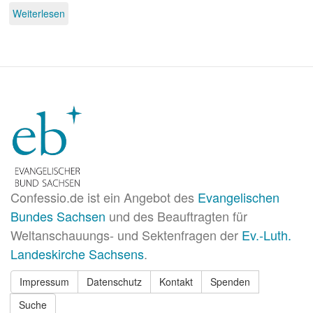
Weiterlesen
über
Ordo
Militae
Crucis
Templi
-
Tempelritterorden
e.V.
Confessio.de ist ein Angebot des
Evangelischen
Bundes Sachsen
und des Beauftragten für
Weltanschauungs- und Sektenfragen der
Ev.-Luth.
Landeskirche Sachsens
.
Impressum
Datenschutz
Kontakt
Spenden
Suche