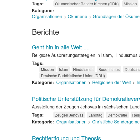
Tags
Ökumenischer Rat der Kirchen (ÖRK)
Mission
Kategorie
Organisationen
Ökumene
Grundlagen der Ökume
Berichte
Geht hin in alle Welt ....
Religiöse Ausbreitungsstategien in Islam, Hinduismu
Tags
Mission
Islam
Hinduismus
Buddhismus
Deutsche
Deutsche Buddhistische Union (DBU)
Kategorie
Organisationen
Religionen der Welt
I
Politische Unterstützung für Demokratieve
Ausstellung der Zeugen Jehovas im sächsischen Land
Tags
Zeugen Jehovas
Landtag
Demokratie
Reli
Kategorie
Organisationen
Christliche Sondergeme
Rechtfertigung und Theosis