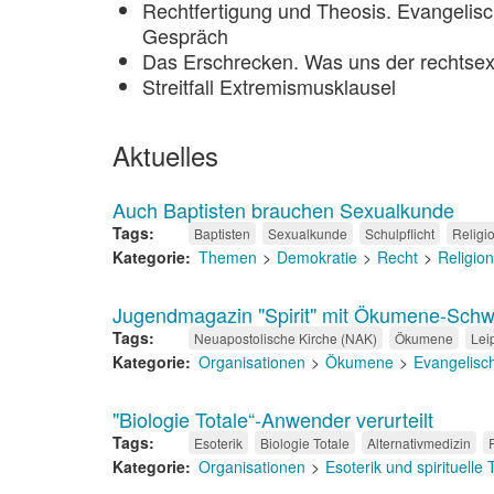
Rechtfertigung und Theosis. Evangelis
Gespräch
Das Erschrecken. Was uns der rechtsex
Streitfall Extremismusklausel
Aktuelles
Auch Baptisten brauchen Sexualkunde
Tags
Baptisten
Sexualkunde
Schulpflicht
Religi
Kategorie
Themen
Demokratie
Recht
Religio
Jugendmagazin "Spirit" mit Ökumene-Schw
Tags
Neuapostolische Kirche (NAK)
Ökumene
Lei
Kategorie
Organisationen
Ökumene
Evangelisc
"Biologie Totale“-Anwender verurteilt
Tags
Esoterik
Biologie Totale
Alternativmedizin
Kategorie
Organisationen
Esoterik und spirituelle