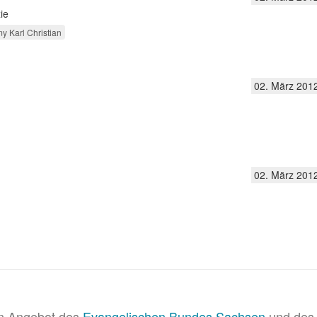
ie
y Karl Christian
02. März 201
02. März 201
in Angebot des
Evangelischen Bundes Sachsen
und des 