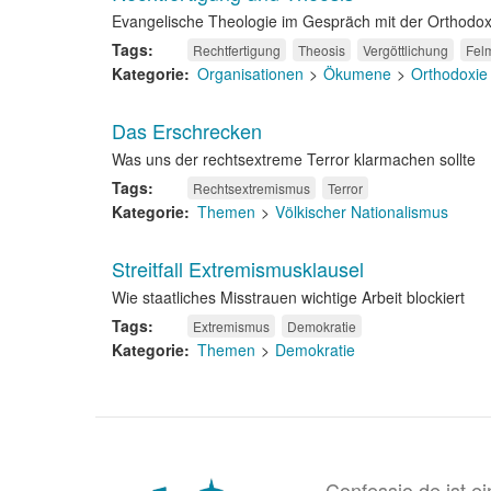
Evangelische Theologie im Gespräch mit der Orthodox
Tags
Rechtfertigung
Theosis
Vergöttlichung
Felm
Kategorie
Organisationen
Ökumene
Orthodoxie
Das Erschrecken
Was uns der rechtsextreme Terror klarmachen sollte
Tags
Rechtsextremismus
Terror
Kategorie
Themen
Völkischer Nationalismus
Streitfall Extremismusklausel
Wie staatliches Misstrauen wichtige Arbeit blockiert
Tags
Extremismus
Demokratie
Kategorie
Themen
Demokratie
Confessio.de ist e