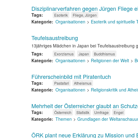
Disziplinarverfahren gegen Jürgen Fliege ei
Tags
Esoterik
Fliege, Jürgen
Kategorie
Organisationen
Esoterik und spirituelle
Teufelsaustreibung
13jähriges Mädchen in Japan bei Teufelsaustreibung 
Tags
Exorzismus
Japan
Buddhismus
Kategorie
Organisationen
Religionen der Welt
B
Führerscheinbild mit Piratentuch
Tags
Pastafari
Atheismus
Kategorie
Organisationen
Religionskritik und Ath
Mehrheit der Österreicher glaubt an Schut
Tags
Österreich
Statistik
Umfrage
Engel
Kategorie
Themen
Grundlagen der Weltanschauun
ÖRK plant neue Erklärung zu Mission und 