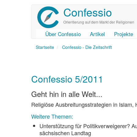
Confessio
Direkt
zum
Inhalt
Orientierung auf dem Markt der Religionen
Über Confessio
Artikel
Projekte
User
Main
Startseite
account
navigation
Confessio - Die Zeitschrift
menu
Confessio 5/2011
Geht hin in alle Welt...
Religiöse Ausbreitungsstrategien in Islam
Weitere Themen:
Unterstützung für Politikverweigerer? 
sächsischen Landtag