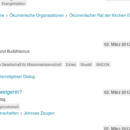
Evangelisation
ne
Ökumenische Organisationen
Ökumenischer Rat der Kirchen 
02. März 201
s und Buddhismus
 Gesellschaft für Missionswissenschaft
Da'wa
Shuddi
ISKCON
nterreligiöser Dialog
rweigerer?
02. März 201
tag
gionsfreiheit
inschaften
Jehovas Zeugen
02. März 201