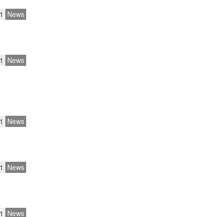
1
News
1
News
1
News
1
News
1
News