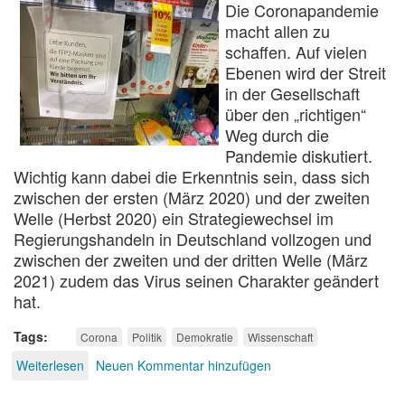
Die Coronapandemie
macht allen zu
schaffen. Auf vielen
Ebenen wird der Streit
in der Gesellschaft
über den „richtigen“
Weg durch die
Pandemie diskutiert.
Wichtig kann dabei die Erkenntnis sein, dass sich
zwischen der ersten (März 2020) und der zweiten
Welle (Herbst 2020) ein Strategiewechsel im
Regierungshandeln in Deutschland vollzogen und
zwischen der zweiten und der dritten Welle (März
2021) zudem das Virus seinen Charakter geändert
hat.
Tags
Corona
Politik
Demokratie
Wissenschaft
Weiterlesen
über
Neuen Kommentar hinzufügen
Deutschland
in