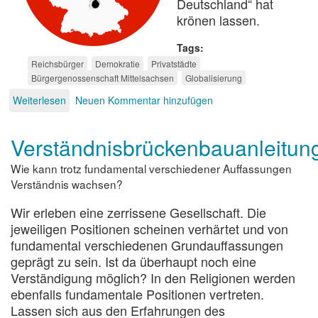
Deutschland“ hat
krönen lassen.
Tags
Reichsbürger
Demokratie
Privatstädte
Bürgergenossenschaft Mittelsachsen
Globalisierung
Weiterlesen
über
Neuen Kommentar hinzufügen
Raus
aus
Verständnisbrückenbauanleitun
dem
Staat
Wie kann trotz fundamental verschiedener Auffassungen
Verständnis wachsen?
Wir erleben eine zerrissene Gesellschaft. Die
jeweiligen Positionen scheinen verhärtet und von
fundamental verschiedenen Grundauffassungen
geprägt zu sein. Ist da überhaupt noch eine
Verständigung möglich? In den Religionen werden
ebenfalls fundamentale Positionen vertreten.
Lassen sich aus den Erfahrungen des