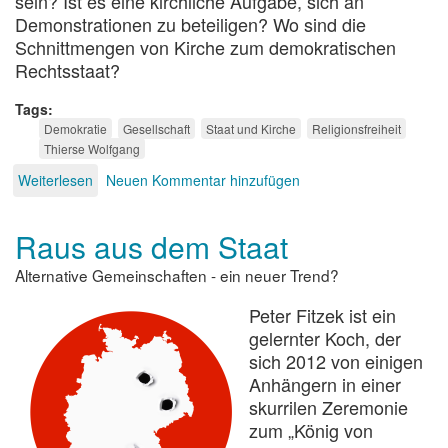
sein? Ist es eine kirchliche Aufgabe, sich an
Demonstrationen zu beteiligen? Wo sind die
Schnittmengen von Kirche zum demokratischen
Rechtsstaat?
Tags
Demokratie
Gesellschaft
Staat und Kirche
Religionsfreiheit
Thierse Wolfgang
Weiterlesen
über
Neuen Kommentar hinzufügen
Die
Kirchen
Raus aus dem Staat
als
Unterstützer
Alternative Gemeinschaften - ein neuer Trend?
der
Demokratie
Peter Fitzek ist ein
gelernter Koch, der
sich 2012 von einigen
Anhängern in einer
skurrilen Zeremonie
zum „König von