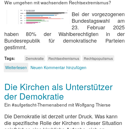
Wie umgehen mit wachsendem Rechtsextremismus?
Bei der vorgezogenen
Bundestagswahl am
23. Februar 2025
haben 80% der Wahlberechtigten in der
Bundesrepublik für demokratische Parteien
gestimmt.
Tags
Demokratie
Rechtsextremismus
Rechtspopulismus
Weiterlesen
über
Neuen Kommentar hinzufügen
Nach
der
Die Kirchen als Unterstützer
Wahl
ist
der Demokratie
vor
der
Ein #aufgetischt-Themenabend mit Wolfgang Thierse
Wahl
Die Demokratie ist derzeit unter Druck. Was kann
die spezifische Rolle der Kirchen in dieser Situation