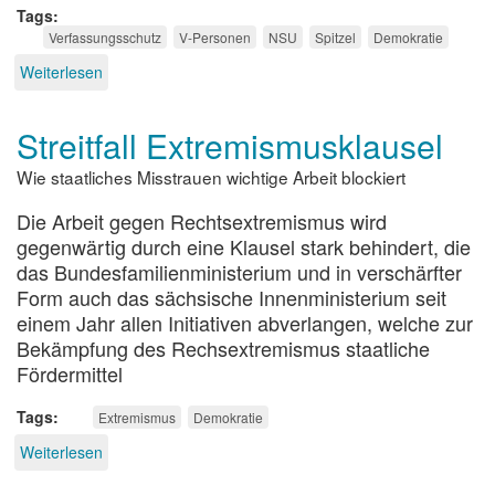
Tags
Verfassungsschutz
V-Personen
NSU
Spitzel
Demokratie
Weiterlesen
über
Der
Staat
Streitfall Extremismusklausel
als
Mittäter?
Wie staatliches Misstrauen wichtige Arbeit blockiert
Die Arbeit gegen Rechtsextremismus wird
gegenwärtig durch eine Klausel stark behindert, die
das Bundesfamilienministerium und in verschärfter
Form auch das sächsische Innenministerium seit
einem Jahr allen Initiativen abverlangen, welche zur
Bekämpfung des Rechsextremismus staatliche
Fördermittel
Tags
Extremismus
Demokratie
Weiterlesen
über
Streitfall
Extremismusklausel