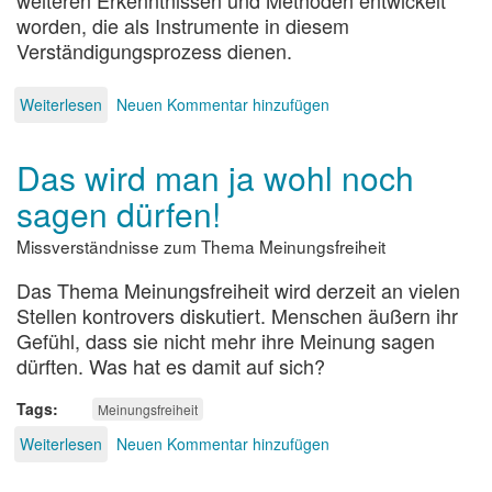
weiteren Erkenntnissen und Methoden entwickelt
worden, die als Instrumente in diesem
Verständigungsprozess dienen.
Weiterlesen
über
Neuen Kommentar hinzufügen
Wege
zur
Das wird man ja wohl noch
Verständigung
sagen dürfen!
Missverständnisse zum Thema Meinungsfreiheit
Das Thema Meinungsfreiheit wird derzeit an vielen
Stellen kontrovers diskutiert. Menschen äußern ihr
Gefühl, dass sie nicht mehr ihre Meinung sagen
dürften. Was hat es damit auf sich?
Tags
Meinungsfreiheit
Weiterlesen
über
Neuen Kommentar hinzufügen
Das
wird