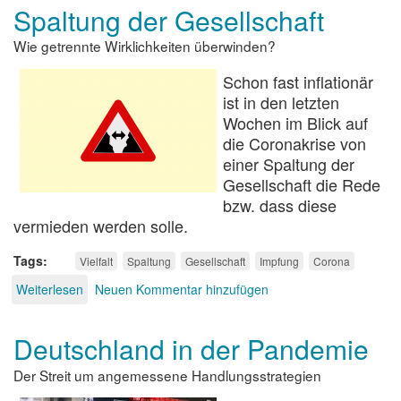
Spaltung der Gesellschaft
man
ja
Wie getrennte Wirklichkeiten überwinden?
wohl
noch
Schon fast inflationär
sagen
dürfen!
ist in den letzten
Wochen im Blick auf
die Coronakrise von
einer Spaltung der
Gesellschaft die Rede
bzw. dass diese
vermieden werden solle.
Tags
Vielfalt
Spaltung
Gesellschaft
Impfung
Corona
Weiterlesen
über
Neuen Kommentar hinzufügen
Spaltung
der
Deutschland in der Pandemie
Gesellschaft
Der Streit um angemessene Handlungsstrategien