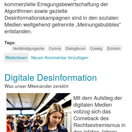
kommerzielle Erregungsbewirtschaftung der
Algorithmen sowie gezielte
Desinformationskampagnen sind in den sozialen
Medien weitgehend getrennte „Meinungsbubbles“
entstanden.
Tags
Verständigungsorte
Corona
Dialogforum
Coswig
Zuhören
Weiterlesen
über
Neuen Kommentar hinzufügen
#VerständigungsOrte
–
Digitale Desinformation
wie
Zuhören
Was unser Miteinander zerstört
gelingen
kann
Mit dem Aufstieg der
digitalen Medien
vollzog sich das
Comeback des
Rechtsextremismus in
den letzten Jahren.