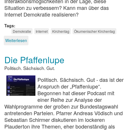
Interaktionsmöglichkeiten in der Lage, diese
Situation zu verbessern? Kann man über das
Internet Demokratie realisieren?
Tags
Demokratie
Internet
Kirchentag
Ökumenischer Kirchentag
Weiterlesen
über
Wieviel
Internet
Die Pfaffenlupe
rettet
die
Politisch. Sächsisch. Gut.
Demokratie?
Politisch. Sächsisch. Gut - das ist der
Anspruch der „Pfaffenlupe“.
Begonnen hat dieser Podcast mit
einer Reihe zur Analyse der
Wahlprogramme der großen zur Bundestagswahl
antretenden Parteien. Pfarrer Andreas Vödisch und
Sebastian Schirmer diskutieren im lockeren
Plauderton ihre Themen, eher bodenständig als