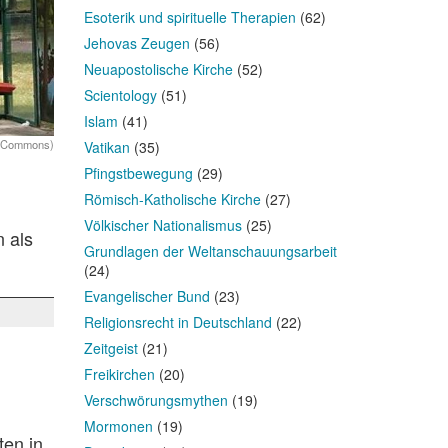
Esoterik und spirituelle Therapien
(62)
Jehovas Zeugen
(56)
Neuapostolische Kirche
(52)
Scientology
(51)
Islam
(41)
a Commons)
Vatikan
(35)
Pfingstbewegung
(29)
m
Römisch-Katholische Kirche
(27)
Völkischer Nationalismus
(25)
n als
Grundlagen der Weltanschauungsarbeit
(24)
Evangelischer Bund
(23)
Religionsrecht in Deutschland
(22)
Zeitgeist
(21)
Freikirchen
(20)
Verschwörungsmythen
(19)
Mormonen
(19)
ten in