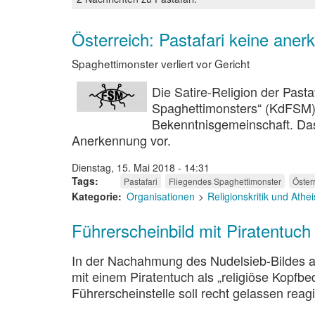
Österreich: Pastafari keine ane
Spaghettimonster verliert vor Gericht
Die Satire-Religion der Pasta
Spaghettimonsters“ (KdFSM) 
Bekenntnisgemeinschaft. Das 
Anerkennung vor.
Dienstag, 15. Mai 2018 - 14:31
Tags
Pastafari
Fliegendes Spaghettimonster
Öster
Kategorie
Organisationen
Religionskritik und Ath
Führerscheinbild mit Piratentuch
In der Nachahmung des Nudelsieb-Bildes au
mit einem Piratentuch als „religiöse Kopfbe
Führerscheinstelle soll recht gelassen reag