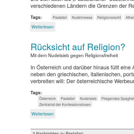
verschiedenen Ländern die Grenzen der Reli
Tags
Pastafari
Nudelmesse
Religionsrecht
Athe
Weiterlesen
über
Pastafaris
gegen
Rücksicht auf Religion?
Religionsfreiheit
Mit dem Nudelsieb gegen Religionsfreiheit
In Österreich und darüber hinaus füllt eine
neben den griechischen, italienischen, po
verbreiten will: Der österreichische Werbe
Tags
Österreich
Pastafari
Nudelsieb
Fliegendes Spaghet
Zentralrat der Konfessionslosen
Weiterlesen
über
Rücksicht
auf
Religion?
2 Nachrichten zu Pastafari: