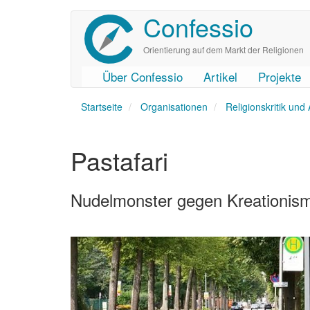
Confessio
Direkt
zum
Inhalt
Orientierung auf dem Markt der Religionen
Über Confessio
Artikel
Projekte
User
Main
Startseite
account
navigation
Organisationen
Religionskritik und
menu
Pastafari
Nudelmonster gegen Kreationism