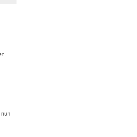
en
h nun