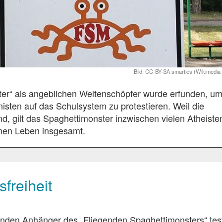
CC-BY-SA smarties (Wikimedi
ter“ als angeblichen Weltenschöpfer wurde erfunden, u
isten auf das Schulsystem zu protestieren. Weil die
d, gilt das Spaghettimonster inzwischen vielen Atheiste
chen Leben insgesamt.
freiheit
nenden Anhänger des „Fliegenden Spaghettimonsters“ tes