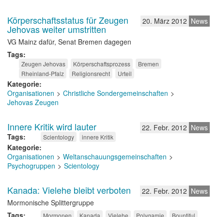
Körperschaftsstatus für Zeugen
20. März 2012
News
Jehovas weiter umstritten
VG Mainz dafür, Senat Bremen dagegen
Tags
Zeugen Jehovas
Körperschaftsprozess
Bremen
Rheinland-Pfalz
Religionsrecht
Urteil
Kategorie
Organisationen
Christliche Sondergemeinschaften
Jehovas Zeugen
Innere Kritik wird lauter
22. Febr. 2012
News
Tags
Scientology
innere Kritik
Kategorie
Organisationen
Weltanschauungsgemeinschaften
Psychogruppen
Scientology
Kanada: Vielehe bleibt verboten
22. Febr. 2012
News
Mormonische Splittergruppe
Tags
Mormonen
Kanada
Vielehe
Polygamie
Bountiful