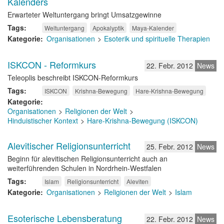
Kalenders
Erwarteter Weltuntergang bringt Umsatzgewinne
Tags
Weltuntergang
Apokalyptik
Maya-Kalender
Kategorie
Organisationen
Esoterik und spirituelle Therapien
ISKCON - Reformkurs
22. Febr. 2012
News
Teleoplis beschreibt ISKCON-Reformkurs
Tags
ISKCON
Krishna-Bewegung
Hare-Krishna-Bewegung
Kategorie
Organisationen
Religionen der Welt
Hinduistischer Kontext
Hare-Krishna-Bewegung (ISKCON)
Alevitischer Religionsunterricht
25. Febr. 2012
News
Beginn für alevitischen Religionsunterricht auch an
weiterführenden Schulen in Nordrhein-Westfalen
Tags
Islam
Religionsunterricht
Aleviten
Kategorie
Organisationen
Religionen der Welt
Islam
Esoterische Lebensberatung
22. Febr. 2012
News