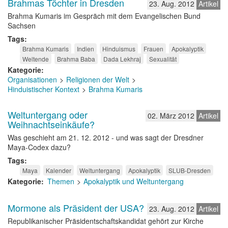
Brahmas Töchter in Dresden
23. Aug. 2012
Artikel
Brahma Kumaris im Gespräch mit dem Evangelischen Bund
Sachsen
Tags
Brahma Kumaris
Indien
Hinduismus
Frauen
Apokalyptik
Weltende
Brahma Baba
Dada Lekhraj
Sexualität
Kategorie
Organisationen
Religionen der Welt
Hinduistischer Kontext
Brahma Kumaris
Weltuntergang oder
02. März 2012
Artikel
Weihnachtseinkäufe?
Was geschieht am 21. 12. 2012 - und was sagt der Dresdner
Maya-Codex dazu?
Tags
Maya
Kalender
Weltuntergang
Apokalyptik
SLUB-Dresden
Kategorie
Themen
Apokalyptik und Weltuntergang
Mormone als Präsident der USA?
23. Aug. 2012
Artikel
Republikanischer Präsidentschaftskandidat gehört zur Kirche