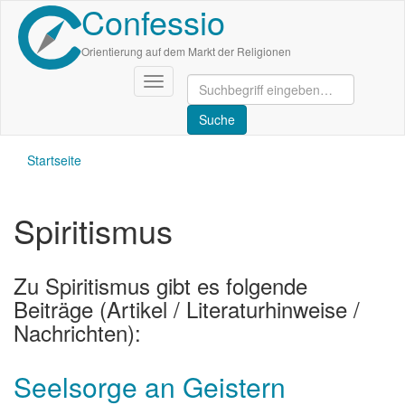
Confessio
Direkt
zum
Inhalt
Orientierung auf dem Markt der Religionen
Navigation
aktivieren/deaktivieren
Startseite
Spiritismus
Zu Spiritismus gibt es folgende
Beiträge (Artikel / Literaturhinweise /
Nachrichten):
Seelsorge an Geistern