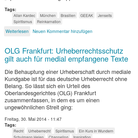
Tags
Allan Kardec
München
Brasilien
GEEAK
Jenseits
Spiritismus
Reinkarnation
Weiterlesen
über
Neuen Kommentar hinzufügen
Seelsorge
an
OLG Frankfurt: Urheberrechtsschutz
Geistern
gilt auch für medial empfangene Texte
Die Behauptung einer Urheberschaft durch mediale
Kundgabe ist für das deutsche Urheberrecht ohne
Belang. So lässt sich ein Urteil des
Oberlandesgerichtes (OLG) Frankfurt
zusammenfassen, in dem es um einen
ungewöhnlichen Streit ging:
Freitag, 30. Mai 2014 - 11:47
Tags
Recht
Urheberrecht
Spiritismus
Ein Kurs in Wundern
Schulmann Helen
Channeling
Inspiration