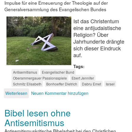
Impulse für eine Erneuerung der Theologie auf der
Generalversammlung des Evangelischen Bundes
Ist das Christentum
eine antijudaistische
Religion? Über
Jahrhunderte drängte
sich dieser Eindruck
auf.
Tags
Antisemitismus
Evangelischer Bund
Oberammergauer Passionsspiele
Ebert Jennifer
Schmitz Elisabeth
Bonhoeffer Dietrich
Dabru Emet
Israel
Weiterlesen
über
Neuen Kommentar hinzufügen
Antisemitismus
aus
Bibel lesen ohne
Tradition?
Antisemitismus
Antisemitismuskritische Bibelarbeit bei den Christlichen