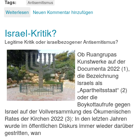
Tags
Antisemitismus
Weiterlesen
über
Neuen Kommentar hinzufügen
Antisemitismus
-
Israel-Kritik?
was
ist
Legitime Kritik oder israelbezogener Antisemitismus?
das?
Ob Ruangrupas
Kunstwerke auf der
Documenta 2022 (1),
die Bezeichnung
Israels als
„Apartheitsstaat“ (2)
oder die
Boykottaufrufe gegen
Israel auf der Vollversammlung des Ökumenischen
Rates der Kirchen 2022 (3): In den letzten Jahren
wurde im öffentlichen Diskurs immer wieder darüber
gestritten, wan