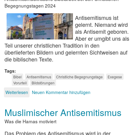
Begegnungstagen 2024
Antisemitismus ist
gelernt. Niemand wird
als Antisemit geboren.
Aber er umgibt uns als
Teil unserer christlichen Tradition in den
überlieferten Bildern und gelernten Sichtweisen auf
die biblischen Texte.
Tags
Bibel
Antisemitismus
Christliche Begegnungstage
Exegese
Vorurteil
Bildstörungen
Weiterlesen
über
Neuen Kommentar hinzufügen
Bibel
lesen
Muslimischer Antisemitismus
ohne
Antisemitismus
Was die Hamas motiviert
Das Problem des Antisemitismus wird in der