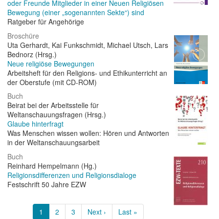
oder Freunde Mitglieder in einer Neuen Religiösen
Bewegung (einer „sogenannten Sekte“) sind
Ratgeber für Angehörige
Broschüre
Uta Gerhardt, Kai Funkschmidt, Michael Utsch, Lars
Bednorz (Hrsg.)
Neue religiöse Bewegungen
Arbeitsheft für den Religions- und Ethikunterricht an
der Oberstufe (mit CD-ROM)
Buch
Beirat bei der Arbeitsstelle für
Weltanschauungsfragen (Hrsg.)
Glaube hinterfragt
Was Menschen wissen wollen: Hören und Antworten
in der Weltanschauungsarbeit
Buch
Reinhard Hempelmann (Hg.)
Religionsdifferenzen und Religionsdialoge
Festschrift 50 Jahre EZW
Seitennummerierung
Aktuelle
1
Page
2
Page
3
Nächste
Next ›
Letzte
Last »