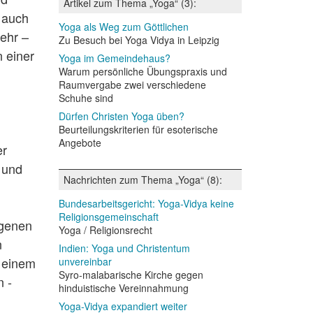
Artikel zum Thema „Yoga“ (3):
e auch
Yoga als Weg zum Göttlichen
ehr –
Zu Besuch bei Yoga Vidya in Leipzig
n einer
Yoga im Gemeindehaus?
Warum persönliche Übungspraxis und
Raumvergabe zwei verschiedene
Schuhe sind
Dürfen Christen Yoga üben?
Beurteilungskriterien für esoterische
Angebote
er
 und
Nachrichten zum Thema „Yoga“ (8):
Bundesarbeitsgericht: Yoga-Vidya keine
Religionsgemeinschaft
igenen
Yoga / Religionsrecht
n
Indien: Yoga und Christentum
h einem
unvereinbar
Syro-malabarische Kirche gegen
 -
hinduistische Vereinnahmung
Yoga-Vidya expandiert weiter