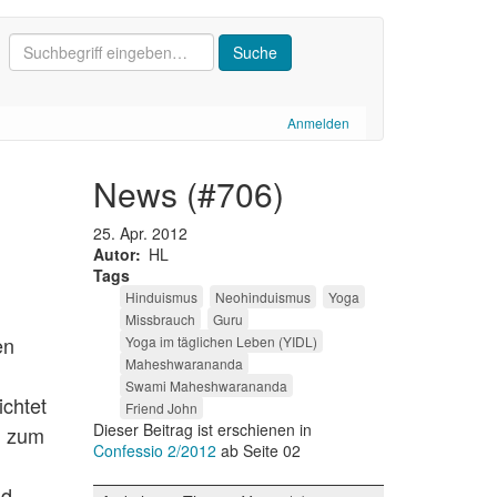
Anmelden
news (#706)
25. Apr. 2012
Autor
HL
Tags
Hinduismus
Neohinduismus
Yoga
Missbrauch
Guru
en
Yoga im täglichen Leben (YIDL)
Maheshwarananda
Swami Maheshwarananda
ichtet
Friend John
Dieser Beitrag ist erschienen in
u zum
Confessio 2/2012
ab Seite 02
ld