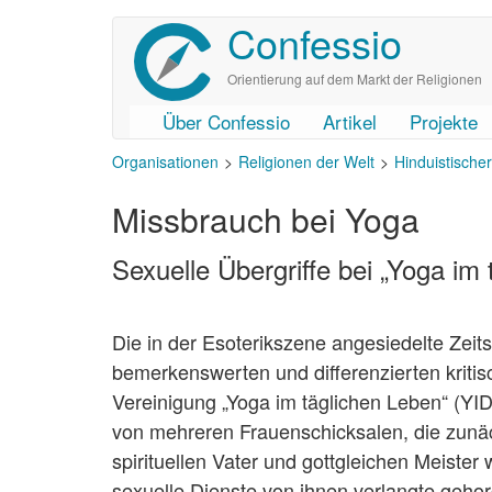
Confessio
Direkt
zum
Inhalt
Orientierung auf dem Markt der Religionen
Über Confessio
Artikel
Projekte
User
Main
Organisationen
Religionen der Welt
Hinduistische
account
navigation
menu
Missbrauch bei Yoga
Sexuelle Übergriffe bei „Yoga im
Die in der Esoterikszene angesiedelte Zeitsc
bemerkenswerten und differenzierten kritis
Vereinigung „Yoga im täglichen Leben“ (YI
von mehreren Frauenschicksalen, die zunäc
spirituellen Vater und gottgleichen Meister
sexuelle Dienste von ihnen verlangte gehor