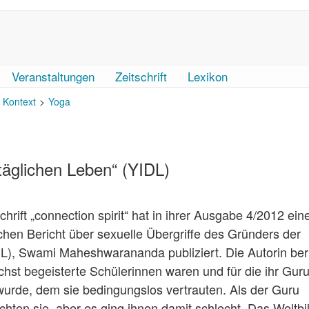
Veranstaltungen
Zeitschrift
Lexikon
r Kontext
Yoga
 täglichen Leben“ (YIDL)
hrift „connection spirit“ hat in ihrer Ausgabe 4/2012 ein
chen Bericht über sexuelle Übergriffe des Gründers der
DL), Swami Maheshwarananda publiziert. Die Autorin ber
hst begeisterte Schülerinnen waren und für die ihr Gur
 wurde, dem sie bedingungslos vertrauten. Als der Guru
chten sie, aber es ging ihnen damit schlecht. Das Weltbi