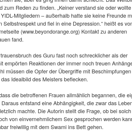
d zum Reden zu finden. „Keiner verstand sie oder wollt
 YIDL-Mitgliedern – außerhalb hatte sie keine Freunde m
en Selbstrespekt und fiel in eine Depression.“ heißt es vo
nternetseite (www.beyondorange.org) Kontakt zu anderen
auen fand.
rtrauensbruch des Guru fast noch schrecklicher als der
 mit empörten Reaktionen der immer noch treuen Anhäng
efühl müssen die Opfer der Übergriffe mit Beschimpfungen
das Idealbild des Meisters beflecken.
 dass die betroffenen Frauen allmählich begannen, die e
 Daraus entstand eine Abhängigkeit, die zwar das Lebe
etzlich machte. Die Autorin stellt die Frage, ob bei solc
noch von einvernehmlichem Sex gesprochen werden kann
bar freiwillig mit dem Swami ins Bett gehen.