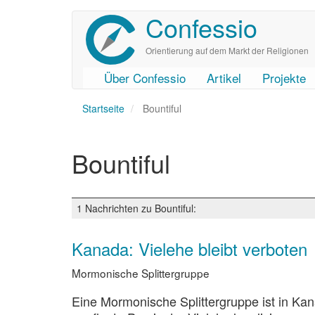
Confessio
Direkt
zum
Inhalt
Orientierung auf dem Markt der Religionen
Über Confessio
Artikel
Projekte
User
Main
Startseite
account
navigation
Bountiful
menu
Bountiful
1 Nachrichten zu Bountiful:
Kanada: Vielehe bleibt verboten
Mormonische Splittergruppe
Eine Mormonische Splittergruppe ist in Kan