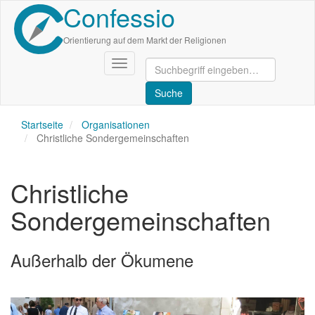
Confessio
Direkt
zum
Inhalt
Orientierung auf dem Markt der Religionen
Navigation
aktivieren/deaktivieren
Startseite
Organisationen
Christliche Sondergemeinschaften
Christliche
Sondergemeinschaften
Außerhalb der Ökumene