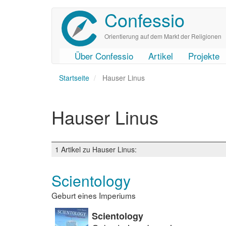
Confessio
Direkt
zum
Inhalt
Orientierung auf dem Markt der Religionen
Über Confessio
Artikel
Projekte
User
Main
Startseite
account
navigation
Hauser Linus
menu
Hauser Linus
1 Artikel zu Hauser Linus:
Scientology
Geburt eines Imperiums
Scientology