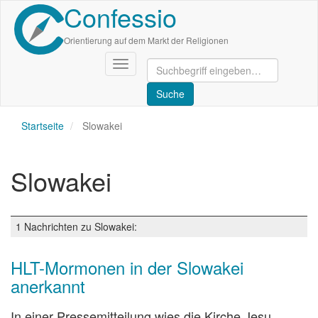
Confessio
Direkt
zum
Inhalt
Orientierung auf dem Markt der Religionen
Navigation
aktivieren/deaktivieren
Startseite
Slowakei
Slowakei
1 Nachrichten zu Slowakei:
HLT-Mormonen in der Slowakei
anerkannt
In einer Pressemitteilung wies die Kirche Jesu