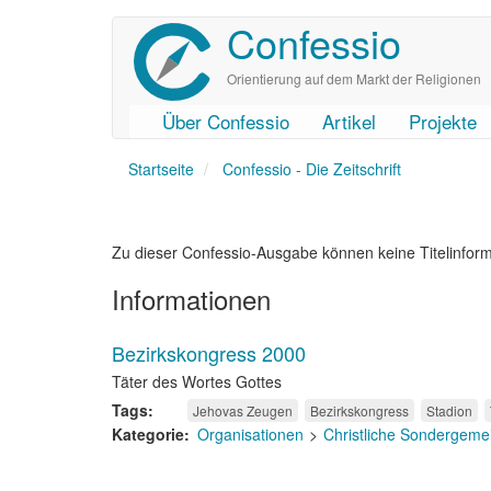
Confessio
Direkt
zum
Inhalt
Orientierung auf dem Markt der Religionen
Über Confessio
Artikel
Projekte
User
Main
Startseite
account
navigation
Confessio - Die Zeitschrift
menu
Zu dieser Confessio-Ausgabe können keine Titelinfor
Informationen
Bezirkskongress 2000
Täter des Wortes Gottes
Tags
Jehovas Zeugen
Bezirkskongress
Stadion
Kategorie
Organisationen
Christliche Sondergeme