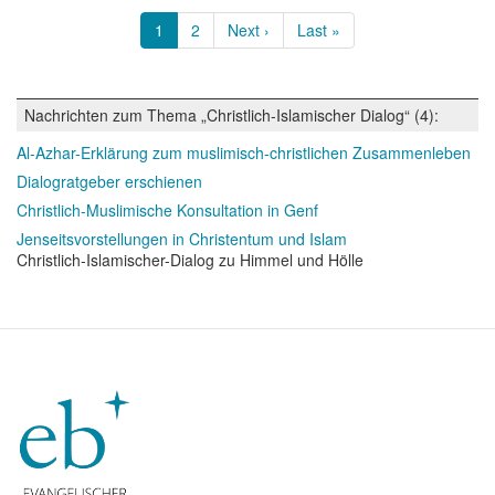
Seitennummerierung
Aktuelle
1
Page
2
Nächste
Next ›
Letzte
Last »
Seite
Seite
Seite
Nachrichten zum Thema „Christlich-Islamischer Dialog“ (4):
Al-Azhar-Erklärung zum muslimisch-christlichen Zusammenleben
Dialogratgeber erschienen
Christlich-Muslimische Konsultation in Genf
Jenseitsvorstellungen in Christentum und Islam
Christlich-Islamischer-Dialog zu Himmel und Hölle