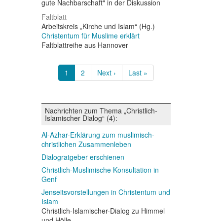
gute Nachbarschaft" in der Diskussion
Faltblatt
Arbeitskreis „Kirche und Islam“ (Hg.)
Christentum für Muslime erklärt
Faltblattreihe aus Hannover
Seitennummerierung
Aktuelle
1
Page
2
Nächste
Next ›
Letzte
Last »
Seite
Seite
Seite
Nachrichten zum Thema „Christlich-
Islamischer Dialog“ (4):
Al-Azhar-Erklärung zum muslimisch-
christlichen Zusammenleben
Dialogratgeber erschienen
Christlich-Muslimische Konsultation in
Genf
Jenseitsvorstellungen in Christentum und
Islam
Christlich-Islamischer-Dialog zu Himmel
und Hölle