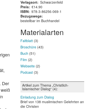
Verlagsort
Schwarzenfeld
Preis
€14.90
ISBN
978-3-86256-069-1
Bezugswege
bestellbar im Buchhandel
Materialarten
Faltblatt
(3)
Broschüre
(43)
Buch
(51)
rigen
Film
(2)
Webseite
(2)
ät,
Podcast
(3)
. Der
Artikel zum Thema „Christlich-
Islamischer Dialog“ (4):
 weiß
in
Einladung zum Dialog
Brief von 138 muslimischen Gelehrten an
die Christen