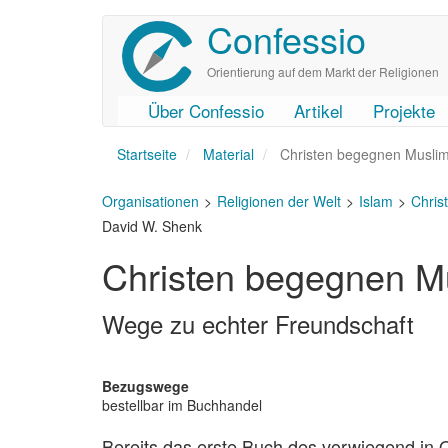
Confessio
Direkt
zum
Inhalt
Orientierung auf dem Markt der Religionen
Über Confessio
Artikel
Projekte
User
Main
Startseite
account
navigation
Material
Christen begegnen Musli
menu
Organisationen
Religionen der Welt
Islam
Chris
David W. Shenk
Christen begegnen M
Wege zu echter Freundschaft
Bezugswege
bestellbar im Buchhandel
Bereits das erste Buch des vorwiegend in O