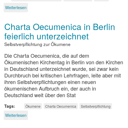
Weiterlesen
über
Verhaltenskodex
für
Charta Oecumenica in Berlin
Mission
feierlich unterzeichnet
Selbstverpflichtung zur Ökumene
Die Charta Oecumenica, die auf dem
Ökumenischen Kirchentag in Berlin von den Kirchen
in Deutschland unterzeichnet wurde, sei zwar kein
Durchbruch bei kritischen Lehrfragen, leite aber mit
ihren Selbstverpflichtungen einen neuen
ökumenischen Aufbruch ein, der auch in
Deutschland weit über den Stat
Tags
Ökumene
Charta Oecumenica
Selbstverpflichtung
Weiterlesen
über
Charta
Oecumenica