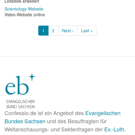
Leitstelle erweitert
Scientology-Website
Video-Website online
Seitennummerierung
Aktuelle
1
Page
2
Nächste
Next ›
Letzte
Last »
Seite
Seite
Seite
Confessio.de ist ein Angebot des
Evangelischen
Bundes Sachsen
und des Beauftragten für
Weltanschauungs- und Sektenfragen der
Ev.-Luth.