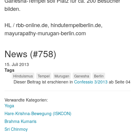
Ganesha-Tempel soll Platz für ca. 200 Besucher
bilden.
HL / rbb-online.de, hindutempelberlin.de,
mayurapathy-murugan-berlin.com
news (#758)
15. Juli 2013
Tags
Hinduismus
Tempel
Murugan
Ganesha
Berlin
Dieser Beitrag ist erschienen in
Confessio 3/2013
ab Seite 04
Verwandte Kategorien:
Yoga
Hare-Krishna-Bewegung (ISKCON)
Brahma Kumaris
Sri Chinmoy