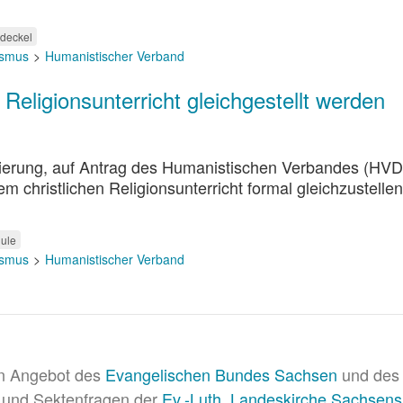
rdeckel
eismus
Humanistischer Verband
eligionsunterricht gleichgestellt werden
gierung, auf Antrag des Humanistischen Verbandes (HVD
christlichen Religionsunterricht formal gleichzustellen
ule
eismus
Humanistischer Verband
in Angebot des
Evangelischen Bundes Sachsen
und des 
 und Sektenfragen der
Ev.-Luth. Landeskirche Sachsens