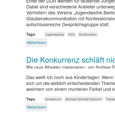
Ende der DDR werden für tausende Jungen 
Dabei sind verschiedene Anbieter unterwegs
Vertretern des Vereins „Jugendweihe Berl
Glaubenskommunikation mit Konfessionslo
aufschlussreiche Gesprächsgruppe statt.
Tags
Jugendweihe
HVD
Konfirmation
Weiterlesen
über
Entleerte
Hülse
Die Konkurrenz schläft ni
Wie neue Atheisten missionieren - von Andreas F
Das weiß ich noch aus Kindertagen: Wenn 
sich um die wirklich entscheidenden Themen
welchem von einem munteren Ferkel und ei
Tags
Kinderbuch
Michael Schmidt-Salomon
Freid
Weiterlesen
über
Die