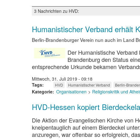
Konkurrenz
schläft
3 Nachrichten zu HVD:
nicht
Humanistischer Verband erhält K
Berlin-Brandenburger Verein nun auch im Land B
Der Humanistische Verband 
Brandenburg den Status einer
entsprechende Urkunde bekamen Verbands
Mittwoch, 31. Juli 2019 - 09:18
Tags
HVD
Humanistischer Verband
Berlin-Brande
Kategorie
Organisationen
Religionskritik und Ath
HVD-Hessen kopiert Bierdeckela
Die Aktion der Evangelischen Kirche von H
kneipentauglich auf einem Bierdeckel unt
anzuregen, war offenbar so erfolgreich, d