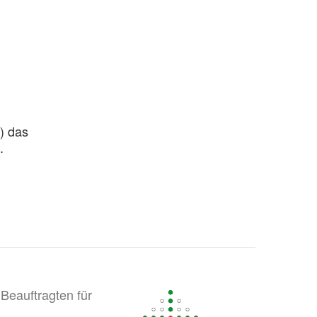
) das
.
Beauftragten für
.