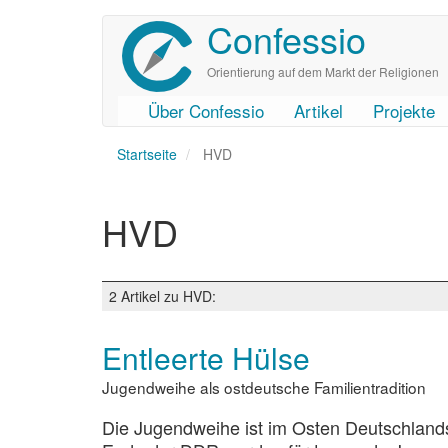
Confessio
Direkt
zum
Inhalt
Orientierung auf dem Markt der Religionen
Über Confessio
Artikel
Projekte
User
Main
Startseite
account
navigation
HVD
menu
HVD
2 Artikel zu HVD:
Entleerte Hülse
Jugendweihe als ostdeutsche Familientradition
Die Jugendweihe ist im Osten Deutschland