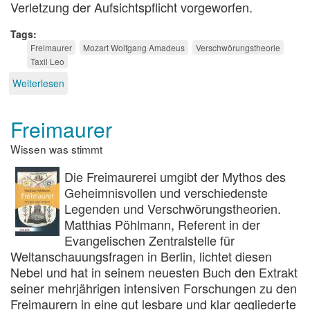
Verletzung der Aufsichtspflicht vorgeworfen.
Tags
Freimaurer
Mozart Wolfgang Amadeus
Verschwörungstheorie
Taxil Leo
Weiterlesen
über
Mozart,
die
Freimaurer
Zauberflöte,
die
Wissen was stimmt
Freimaurer
und
Die Freimaurerei umgibt der Mythos des
die
Kirche
Geheimnisvollen und verschiedenste
Legenden und Verschwörungstheorien.
Matthias Pöhlmann, Referent in der
Evangelischen Zentralstelle für
Weltanschauungsfragen in Berlin, lichtet diesen
Nebel und hat in seinem neuesten Buch den Extrakt
seiner mehrjährigen intensiven Forschungen zu den
Freimaurern in eine gut lesbare und klar gegliederte