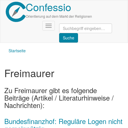
Confessio
Direkt
zum
Inhalt
Orientierung auf dem Markt der Religionen
Navigation
aktivieren/deaktivieren
Startseite
Freimaurer
Zu Freimaurer gibt es folgende
Beiträge (Artikel / Literaturhinweise /
Nachrichten):
Bundesfinanzhof: Reguläre Logen nicht