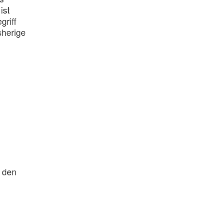
ist
griff
sherige
u den