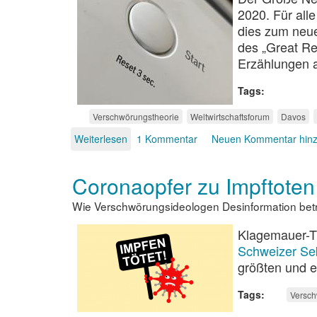
2020. Für al
dies zum neue
des „Great Re
Erzählungen a
Tags
Verschwörungstheorie
Weltwirtschaftsforum
Davos
Weiterlesen
über
1 Kommentar
Neuen Kommentar hin
Der
„Great
Coronaopfer zu Impftoten
Reset“
Wie Verschwörungsideologen Desinformation bet
Klagemauer-TV
Schweizer Sek
größten und e
Tags
Versch