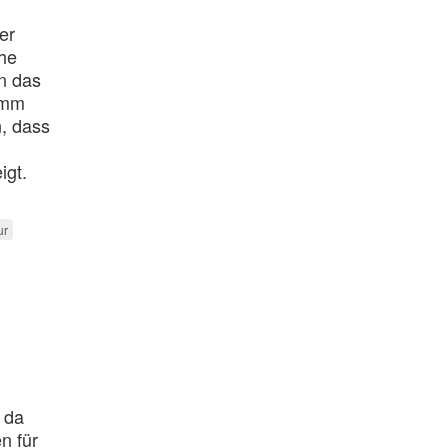
er
che
n das
ramm
, dass
igt.
ur
 da
n für