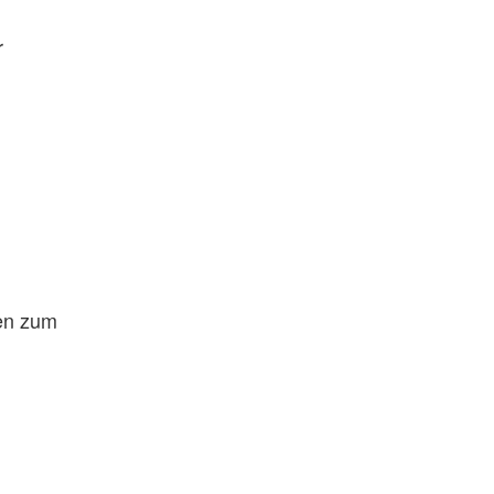
r
sen zum