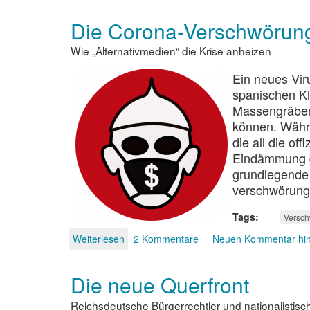
Frage
Die Corona-Verschwörun
nach
Impfungen
Wie „Alternativmedien“ die Krise anheizen
im
Zusammenhang
Ein neues Viru
mit
Covid19
spanischen K
Massengräber 
können. Währe
die all die o
Eindämmung de
grundlegende 
verschwörungs
Tags
Versch
Weiterlesen
über
2 Kommentare
Neuen Kommentar hi
Die
Corona-
Die neue Querfront
Verschwörung
Reichsdeutsche Bürgerrechtler und nationalistis