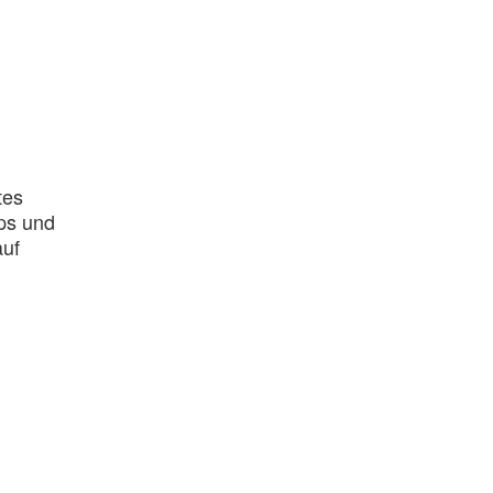
tes
pps und
auf