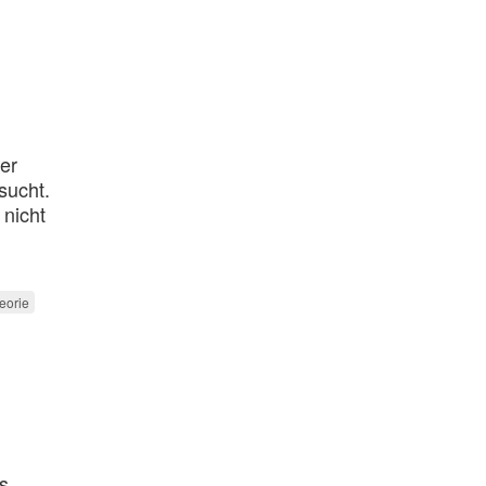
er
sucht.
 nicht
eorie
s