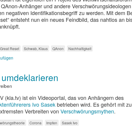
le QAnon-Anhänger und andere Verschwörungsideologen 
n negativen Identifikationsbegriff zu werden. Mit dem Be
set“ entsteht nun ein neues Feindbild, das nahtlos an bi
nknüpft.
Great Reset
Schwab, Klaus
QAnon
Nachhaltigkeit
zufügen
 umdeklarieren
reiben
 (kla.tv) ist ein Videoportal, das von Anhängern des
tenführerers Ivo Sasek
betrieben wird. Es gehört mit z
xtremsten Verbreiten von
Verschwörungsmythen
.
wörungstheorie
Corona
Impfen
Sasek Ivo