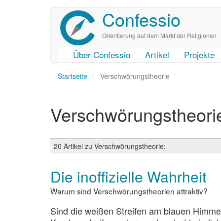
Confessio
Direkt
zum
Inhalt
Orientierung auf dem Markt der Religionen
Über Confessio
Artikel
Projekte
User
Main
Startseite
account
navigation
Verschwörungstheorie
menu
Verschwörungstheori
20 Artikel zu Verschwörungstheorie:
Die inoffizielle Wahrheit
Warum sind Verschwörungstheorien attraktiv?
Sind die weißen Streifen am blauen Himmel,