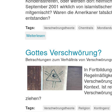
Kondensstreifen, oder werden dort heimlic
September 2001 wirklich von islamistisch
mitgemischt? Waren die Amerikaner tatsächl
entstanden?
Tags
Verschwörungstheorie
Chemtrails
Mondland
Weiterlesen
über
Die
inoffizielle
Gottes Verschwörung?
Wahrheit
Betrachtungen zum Verhältnis von Verschwörung
In Fortbildu
Regelmäßigkei
Verschwörung
Kontext. Ist r
Verschwörung
ziehen?
Tags
Verschwörungstheorie
Religion
Kontingenz