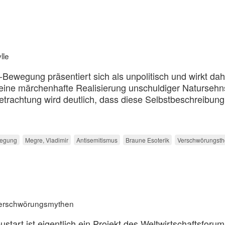
lle
-Bewegung präsentiert sich als unpolitisch und wirkt dah
eine märchenhafte Realisierung unschuldiger Natursehn
etrachtung wird deutlich, dass diese Selbstbeschreibung
wegung
Megre, Vladimir
Antisemitismus
Braune Esoterik
Verschwörungsth
 Verschwörungsmythen
start ist eigentlich ein Projekt des Weltwirtschaftsforum