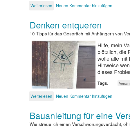
Weiterlesen
über
Neuen Kommentar hinzufügen
Coronaopfer
zu
Denken entqueren
Impftoten
umdeklarieren
10 Tipps für das Gespräch mit Anhängern von V
Hilfe, mein V
plötzlich, die
wolle alle mi
Hinweise wen
dieses Proble
Tags
Versch
Weiterlesen
über
Neuen Kommentar hinzufügen
Denken
entqueren
Bauanleitung für eine Ve
Wie streue ich einen Verschwörungsverdacht, oh