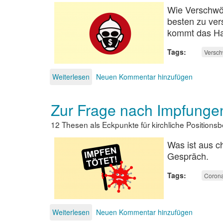
Wie Verschwör
besten zu ver
kommt das H
Tags
Versch
Weiterlesen
über
Neuen Kommentar hinzufügen
Bauanleitung
für
Zur Frage nach Impfung
eine
Verschwörungsideologie
12 Thesen als Eckpunkte für kirchliche Position
Was ist aus c
Gespräch.
Tags
Coron
Weiterlesen
über
Neuen Kommentar hinzufügen
Zur