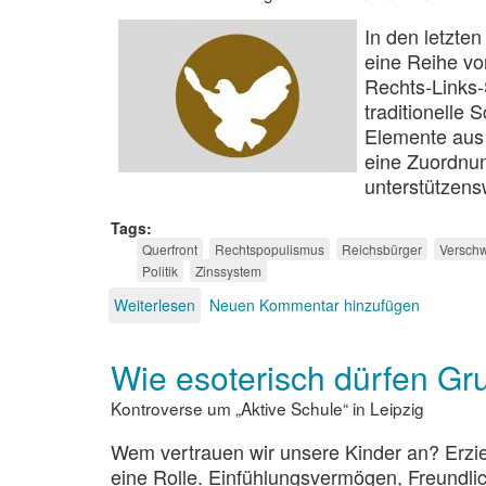
In den letzte
eine Reihe vo
Rechts-Links-
traditionelle 
Elemente aus 
eine Zuordnun
unterstützens
Tags
Querfront
Rechtspopulismus
Reichsbürger
Verschw
Politik
Zinssystem
Weiterlesen
über
Neuen Kommentar hinzufügen
Die
neue
Wie esoterisch dürfen Gr
Querfront
Kontroverse um „Aktive Schule“ in Leipzig
Wem vertrauen wir unsere Kinder an? Erzieh
eine Rolle. Einfühlungsvermögen, Freundlic