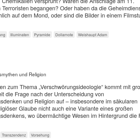
h Chemikalien versprüht? Waren die Anschläge am 11.
en Terroristen begangen? Oder haben da die Geheimdien
ich auf dem Mond, oder sind die Bilder in einem Filmst
ung
Illuminaten
Pyramide
Dollarnote
Weishaupt Adam
smythen und Religion
ngen zum Thema „Verschwörungsideologie“ kommt mit gr
t die Frage nach der Unterscheidung von
sdenken und Religion auf – insbesondere im säkularen
eligiöser Glaube nicht auch eine Variante eines großen
sdenkens, wo übermächtige Wesen im Hintergrund die
Transzendenz
Vorsehung