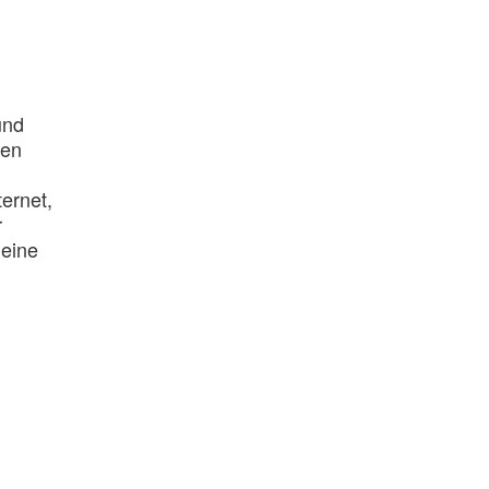
und
den
ernet,
r
 eine