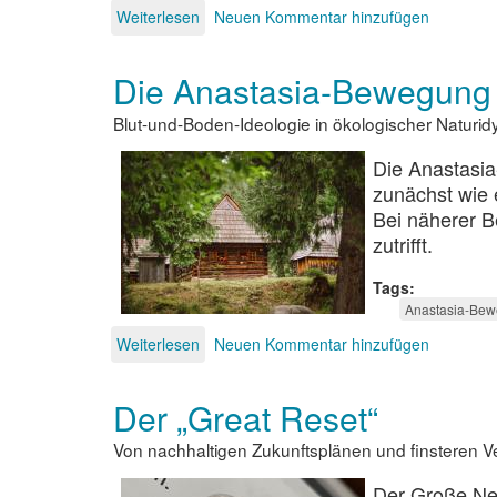
Weiterlesen
über
Neuen Kommentar hinzufügen
Gottes
Verschwörung?
Die Anastasia-Bewegung
Blut-und-Boden-Ideologie in ökologischer Naturidy
Die Anastasia
zunächst wie 
Bei näherer B
zutrifft.
Tags
Anastasia-Be
Weiterlesen
über
Neuen Kommentar hinzufügen
Die
Anastasia-
Der „Great Reset“
Bewegung
Von nachhaltigen Zukunftsplänen und finsteren
Der Große Neu