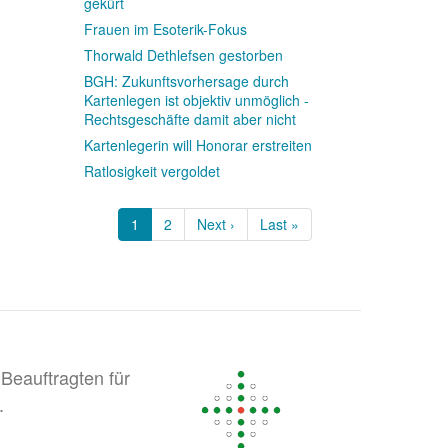
gekürt
Frauen im Esoterik-Fokus
Thorwald Dethlefsen gestorben
BGH: Zukunftsvorhersage durch
Kartenlegen ist objektiv unmöglich -
Rechtsgeschäfte damit aber nicht
Kartenlegerin will Honorar erstreiten
Ratlosigkeit vergoldet
Seitennummerierung
Aktuelle
1
Page
2
Nächste
Next ›
Letzte
Last »
Seite
Seite
Seite
Beauftragten für
.