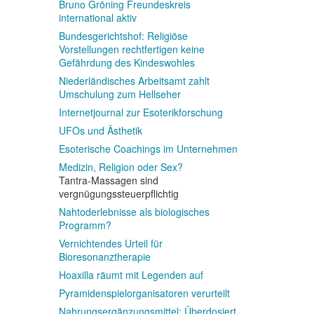
Bruno Gröning Freundeskreis
international aktiv
Bundesgerichtshof: Religiöse
Vorstellungen rechtfertigen keine
Gefährdung des Kindeswohles
Niederländisches Arbeitsamt zahlt
Umschulung zum Hellseher
Internetjournal zur Esoterikforschung
UFOs und Ästhetik
Esoterische Coachings im Unternehmen
Medizin, Religion oder Sex?
Tantra-Massagen sind
vergnügungssteuerpflichtig
Nahtoderlebnisse als biologisches
Programm?
Vernichtendes Urteil für
Bioresonanztherapie
Hoaxilla räumt mit Legenden auf
Pyramidenspielorganisatoren verurteilt
Nahrungsergänzungsmittel: Überdosiert,