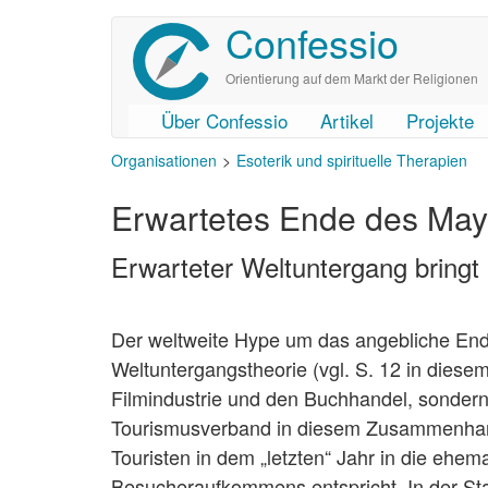
Confessio
Direkt
zum
Inhalt
Orientierung auf dem Markt der Religionen
Über Confessio
Artikel
Projekte
User
Main
Organisationen
Esoterik und spirituelle Therapien
account
navigation
menu
Erwartetes Ende des May
Erwarteter Weltuntergang bring
Der weltweite Hype um das angebliche End
Weltuntergangstheorie (vgl. S. 12 in diesem
Filmindustrie und den Buchhandel, sondern
Tourismusverband in diesem Zusammenhang 
Touristen in dem „letzten“ Jahr in die ehe
Besucheraufkommens entspricht. In der Sta