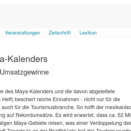
Veranstaltungen
Zeitschrift
Lexikon
a-Kalenders
t Umsatzgewinne
e des Maya-Kalenders und die davon abgeleitete
 Heft) beschert reiche Einnahmen - nicht nur für die
 auch für die Tourismusbranche. So hofft der mexikanis
auf Rekordumsätze. Es wird erwartet, dass ca. 52 Mil
maligen Maya-Gebiete reisen, was einer Verdoppelung de
dt Tapachula an der Pazifikküste hat der Tourismusver