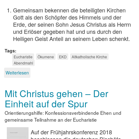
Gemeinsam bekennen die beteiligten Kirchen
Gott als den Schöpfer des Himmels und der
Erde, der seinen Sohn Jesus Christus als Herrn
und Erlöser gegeben hat und uns durch den
Heiligen Geist Anteil an seinem Leben schenkt.
Tags
Eucharistie
Ökumene
EKD
Altkatholische Kirche
Abendmahl
Weiterlesen
über
Vereinbarung
über
Mit Christus gehen – Der
eine
gegenseitige
Einheit auf der Spur
Einladung
zur
Orientierungshilfe: Konfessionsverbindende Ehen und
Teilnahme
gemeinsame Teilnahme an der Eucharistie
an
der
Auf der Frühjahrskonferenz 2018
Feier
der
beschlossen die deutschen Bischöfe