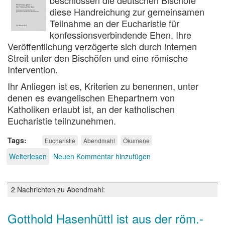
Eucharistie
diese Handreichung zur gemeinsamen
Teilnahme an der Eucharistie für
konfessionsverbindende Ehen. Ihre
Veröffentlichung verzögerte sich durch internen
Streit unter den Bischöfen und eine römische
Intervention.
Ihr Anliegen ist es, Kriterien zu benennen, unter
denen es evangelischen Ehepartnern von
Katholiken erlaubt ist, an der katholischen
Eucharistie teilnzunehmen.
Tags
Eucharistie
Abendmahl
Ökumene
Weiterlesen
über
Neuen Kommentar hinzufügen
Mit
Christus
gehen
2 Nachrichten zu Abendmahl:
–
Der
Einheit
Gotthold Hasenhüttl ist aus der röm.-
auf