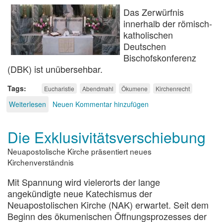
Das Zerwürfnis
innerhalb der römisch-
katholischen
Deutschen
Bischofskonferenz
(DBK) ist unübersehbar.
Tags
Eucharistie
Abendmahl
Ökumene
Kirchenrecht
Weiterlesen
über
Neuen Kommentar hinzufügen
Warum
bremst
Die Exklusivitätsverschiebung
Rom?
Neuapostolische Kirche präsentiert neues
Kirchenverständnis
Mit Spannung wird vielerorts der lange
angekündigte neue Katechismus der
Neuapostolischen Kirche (NAK) erwartet. Seit dem
Beginn des ökumenischen Öffnungsprozesses der