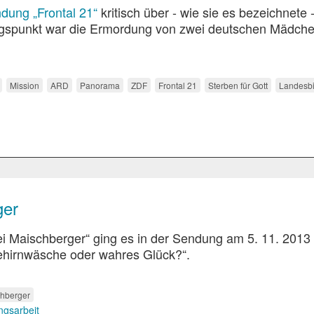
ung „Frontal 21“
kritisch über - wie sie es bezeichnete 
ngspunkt war die Ermordung von zwei deutschen Mädch
Mission
ARD
Panorama
ZDF
Frontal 21
Sterben für Gott
Landesbi
ger
 Maischberger“ ging es in der Sendung am 5. 11. 2013
hirnwäsche oder wahres Glück?“.
hberger
gsarbeit