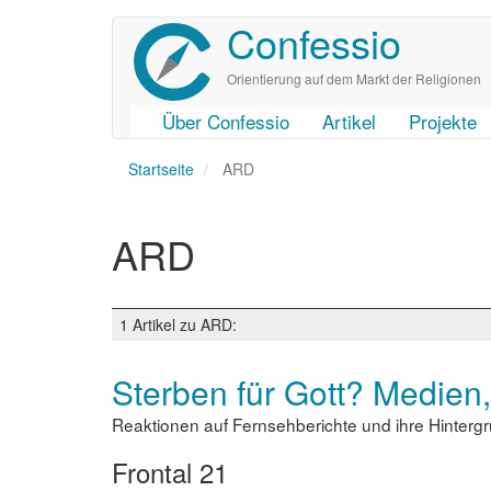
Confessio
Direkt
zum
Inhalt
Orientierung auf dem Markt der Religionen
Über Confessio
Artikel
Projekte
User
Main
Startseite
account
navigation
ARD
menu
ARD
1 Artikel zu ARD:
Sterben für Gott? Medien
Reaktionen auf Fernsehberichte und ihre Hintergrün
Frontal 21