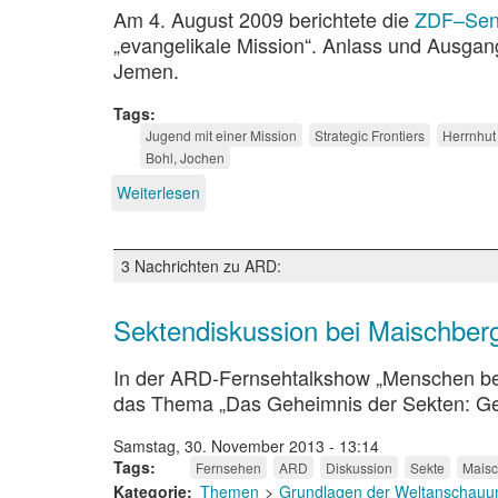
Am 4. August 2009 berichtete die
ZDF–Send
„evangelikale Mission“. Anlass und Ausga
Jemen.
Tags
Jugend mit einer Mission
Strategic Frontiers
Herrnhut
Bohl, Jochen
Weiterlesen
über
Sterben
für
Gott?
3 Nachrichten zu ARD:
Medien,
Mission
und
Sektendiskussion bei Maischber
Missverständnisse
In der ARD-Fernsehtalkshow „Menschen bei
das Thema „Das Geheimnis der Sekten: Ge
Samstag, 30. November 2013 - 13:14
Tags
Fernsehen
ARD
Diskussion
Sekte
Maisc
Kategorie
Themen
Grundlagen der Weltanschauun