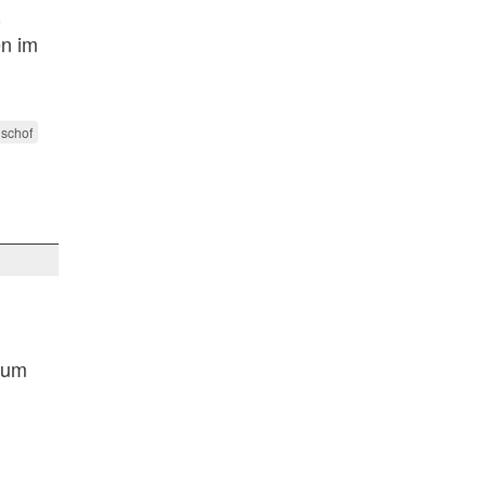
-
en im
schof
 um