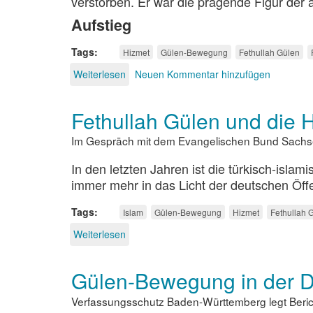
verstorben. Er war die prägende Figur de
Aufstieg
Tags
Hizmet
Gülen-Bewegung
Fethullah Gülen
Weiterlesen
über
Neuen Kommentar hinzufügen
Der
zweiseitige
Fethullah Gülen und die
Imam
Im Gespräch mit dem Evangelischen Bund Sach
In den letzten Jahren ist die türkisch-isl
immer mehr in das Licht der deutschen Öffen
Tags
Islam
Gülen-Bewegung
Hizmet
Fethullah 
Weiterlesen
über
Fethullah
Gülen
Gülen-Bewegung in der D
und
die
Verfassungsschutz Baden-Württemberg legt Beric
Hizmet-