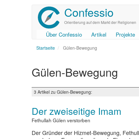
Confessio
Direkt
zum
Inhalt
Orientierung auf dem Markt der Religionen
Über Confessio
Artikel
Projekte
User
Main
Startseite
account
navigation
Gülen-Bewegung
menu
Gülen-Bewegung
3 Artikel zu Gülen-Bewegung:
Der zweiseitige Imam
Fethullah Gülen verstorben
Der Gründer der Hizmet-Bewegung, Fethulla