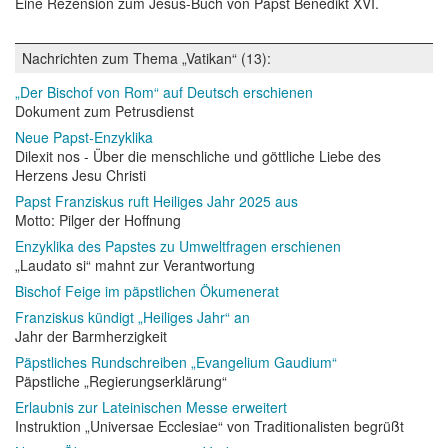
Eine Rezension zum Jesus-Buch von Papst Benedikt XVI.
Nachrichten zum Thema „Vatikan“ (13):
„Der Bischof von Rom“ auf Deutsch erschienen
Dokument zum Petrusdienst
Neue Papst-Enzyklika
Dilexit nos - Über die menschliche und göttliche Liebe des
Herzens Jesu Christi
Papst Franziskus ruft Heiliges Jahr 2025 aus
Motto: Pilger der Hoffnung
Enzyklika des Papstes zu Umweltfragen erschienen
„Laudato si“ mahnt zur Verantwortung
Bischof Feige im päpstlichen Ökumenerat
Franziskus kündigt „Heiliges Jahr“ an
Jahr der Barmherzigkeit
Päpstliches Rundschreiben „Evangelium Gaudium“
Päpstliche „Regierungserklärung“
Erlaubnis zur Lateinischen Messe erweitert
Instruktion „Universae Ecclesiae“ von Traditionalisten begrüßt