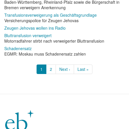
Baden-Württemberg, Rheinland-Pfalz sowie die Bürgerschaft in
Bremen verweigern Anerkennung
Transfusionsverweigerung als Geschäftsgrundlage
Versicherungspolice für Zeugen Jehovas
Zeugen Jehovas wollen ins Radio
Bluttransfusion verweigert
Motorradfahrer stirbt nach verweigerter Bluttransfusion
Schadenersatz
EGMR: Moskau muss Schadenersatz zahlen
Seitennummerierung
Aktuelle
1
Page
2
Nächste
Next ›
Letzte
Last »
Seite
Seite
Seite