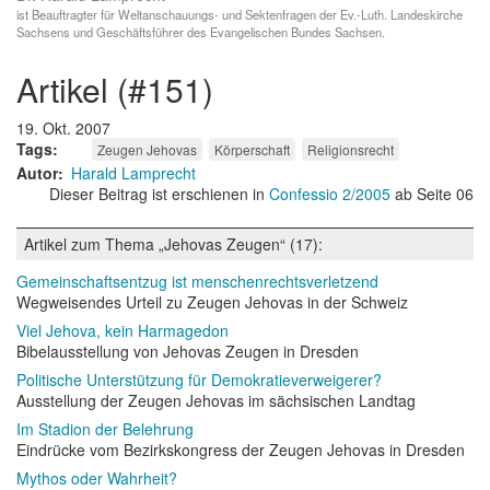
ist Beauftragter für Weltanschauungs- und Sektenfragen der Ev.-Luth. Landeskirche
Sachsens und Geschäftsführer des Evangelischen Bundes Sachsen.
artikel (#151)
19. Okt. 2007
Tags
Zeugen Jehovas
Körperschaft
Religionsrecht
Autor
Harald Lamprecht
Dieser Beitrag ist erschienen in
Confessio 2/2005
ab Seite 06
Artikel zum Thema „Jehovas Zeugen“ (17):
Gemeinschaftsentzug ist menschenrechtsverletzend
Wegweisendes Urteil zu Zeugen Jehovas in der Schweiz
Viel Jehova, kein Harmagedon
Bibelausstellung von Jehovas Zeugen in Dresden
Politische Unterstützung für Demokratieverweigerer?
Ausstellung der Zeugen Jehovas im sächsischen Landtag
Im Stadion der Belehrung
Eindrücke vom Bezirkskongress der Zeugen Jehovas in Dresden
Mythos oder Wahrheit?