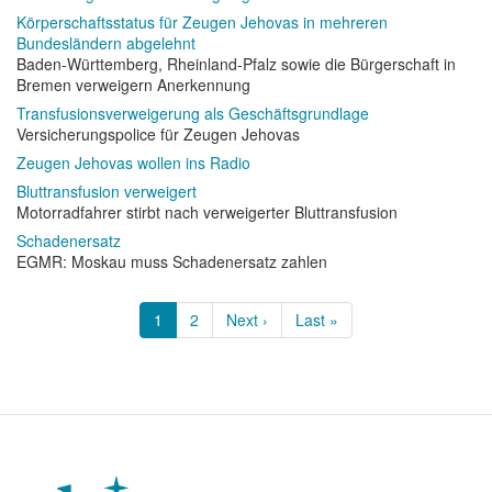
Körperschaftsstatus für Zeugen Jehovas in mehreren
Bundesländern abgelehnt
Baden-Württemberg, Rheinland-Pfalz sowie die Bürgerschaft in
Bremen verweigern Anerkennung
Transfusionsverweigerung als Geschäftsgrundlage
Versicherungspolice für Zeugen Jehovas
Zeugen Jehovas wollen ins Radio
Bluttransfusion verweigert
Motorradfahrer stirbt nach verweigerter Bluttransfusion
Schadenersatz
EGMR: Moskau muss Schadenersatz zahlen
Seitennummerierung
Aktuelle
1
Page
2
Nächste
Next ›
Letzte
Last »
Seite
Seite
Seite