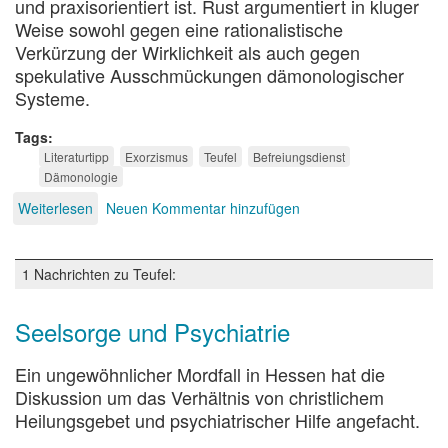
und praxisorientiert ist. Rust argumentiert in kluger
Weise sowohl gegen eine rationalistische
Verkürzung der Wirklichkeit als auch gegen
spekulative Ausschmückungen dämonologischer
Systeme.
Tags
Literaturtipp
Exorzismus
Teufel
Befreiungsdienst
Dämonologie
Weiterlesen
über
Neuen Kommentar hinzufügen
Und
wenn
die
1 Nachrichten zu Teufel:
Welt
voll
Teufel
Seelsorge und Psychiatrie
wär
...
Ein ungewöhnlicher Mordfall in Hessen hat die
Diskussion um das Verhältnis von christlichem
Heilungsgebet und psychiatrischer Hilfe angefacht.