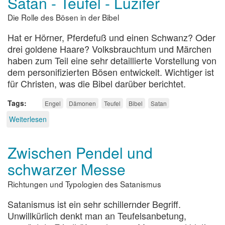
Satan - Teufel - Luzifer
das
Die Rolle des Bösen in der Bibel
Böse
Hat er Hörner, Pferdefuß und einen Schwanz? Oder
drei goldene Haare? Volksbrauchtum und Märchen
haben zum Teil eine sehr detaillierte Vorstellung von
dem personifizierten Bösen entwickelt. Wichtiger ist
für Christen, was die Bibel darüber berichtet.
Tags
Engel
Dämonen
Teufel
Bibel
Satan
Weiterlesen
über
Satan
-
Zwischen Pendel und
Teufel
-
schwarzer Messe
Luzifer
Richtungen und Typologien des Satanismus
Satanismus ist ein sehr schillernder Begriff.
Unwillkürlich denkt man an Teufelsanbetung,