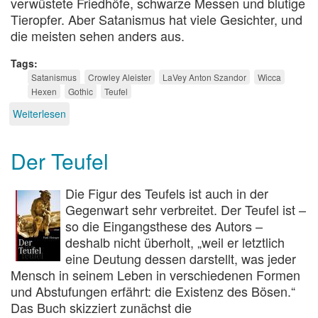
verwüstete Friedhöfe, schwarze Messen und blutige
Tieropfer. Aber Satanismus hat viele Gesichter, und
die meisten sehen anders aus.
Tags
Satanismus
Crowley Aleister
LaVey Anton Szandor
Wicca
Hexen
Gothic
Teufel
Weiterlesen
über
Zwischen
Pendel
Der Teufel
und
schwarzer
Messe
Die Figur des Teufels ist auch in der
Gegenwart sehr verbreitet. Der Teufel ist –
so die Eingangsthese des Autors –
deshalb nicht überholt, „weil er letztlich
eine Deutung dessen darstellt, was jeder
Mensch in seinem Leben in verschiedenen Formen
und Abstufungen erfährt: die Existenz des Bösen.“
Das Buch skizziert zunächst die