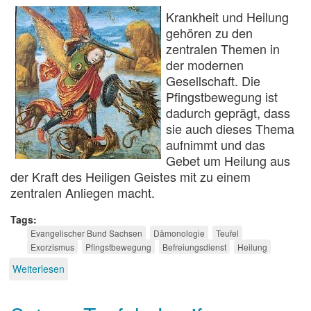
Krankheit und Heilung
gehören zu den
zentralen Themen in
der modernen
Gesellschaft. Die
Pfingstbewegung ist
dadurch geprägt, dass
sie auch dieses Thema
aufnimmt und das
Gebet um Heilung aus
der Kraft des Heiligen Geistes mit zu einem
zentralen Anliegen macht.
Tags
Evangelischer Bund Sachsen
Dämonologie
Teufel
Exorzismus
Pfingstbewegung
Befreiungsdienst
Heilung
Weiterlesen
über
Reich
Gottes
und