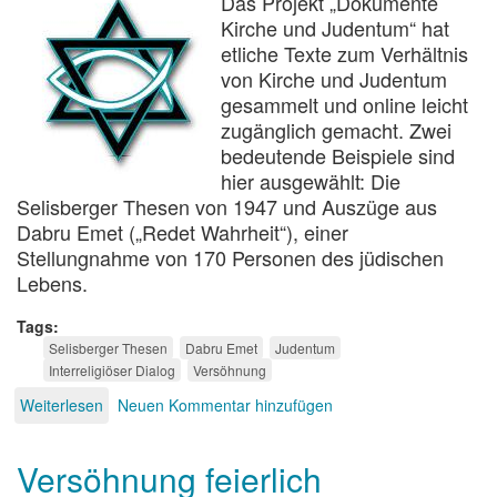
Das Projekt „Dokumente
Kirche und Judentum“ hat
etliche Texte zum Verhältnis
von Kirche und Judentum
gesammelt und online leicht
zugänglich gemacht. Zwei
bedeutende Beispiele sind
hier ausgewählt: Die
Selisberger Thesen von 1947 und Auszüge aus
Dabru Emet („Redet Wahrheit“), einer
Stellungnahme von 170 Personen des jüdischen
Lebens.
Tags
Selisberger Thesen
Dabru Emet
Judentum
Interreligiöser Dialog
Versöhnung
Weiterlesen
über
Neuen Kommentar hinzufügen
Wegmarken
der
Versöhnung feierlich
Verständigung