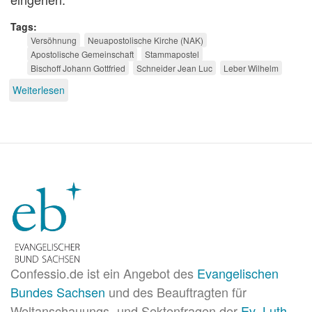
Tags
Versöhnung
Neuapostolische Kirche (NAK)
Apostolische Gemeinschaft
Stammapostel
Bischoff Johann Gottfried
Schneider Jean Luc
Leber Wilhelm
Weiterlesen
über
Versöhnung
zur
Ökumene
Confessio.de ist ein Angebot des
Evangelischen
Bundes Sachsen
und des Beauftragten für
Weltanschauungs- und Sektenfragen der
Ev.-Luth.