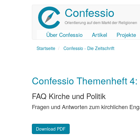
Confessio
Direkt
zum
Inhalt
Orientierung auf dem Markt der Religionen
Über Confessio
Artikel
Projekte
User
Main
Startseite
account
navigation
Confessio - Die Zeitschrift
menu
Confessio Themenheft 4: 
FAQ Kirche und Politik
Fragen und Antworten zum kirchlichen Enga
Download PDF