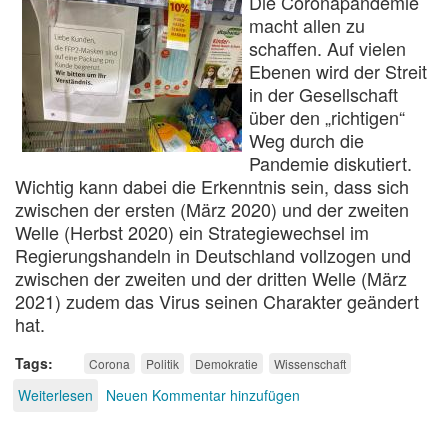
Die Coronapandemie
macht allen zu
schaffen. Auf vielen
Ebenen wird der Streit
in der Gesellschaft
über den „richtigen“
Weg durch die
Pandemie diskutiert.
Wichtig kann dabei die Erkenntnis sein, dass sich
zwischen der ersten (März 2020) und der zweiten
Welle (Herbst 2020) ein Strategiewechsel im
Regierungshandeln in Deutschland vollzogen und
zwischen der zweiten und der dritten Welle (März
2021) zudem das Virus seinen Charakter geändert
hat.
Tags
Corona
Politik
Demokratie
Wissenschaft
Weiterlesen
über
Neuen Kommentar hinzufügen
Deutschland
in