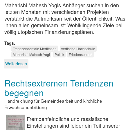
Maharishi Mahesh Yogis Anhänger suchen in den
letzten Monaten mit verschiedenen Projekten
verstärkt die Aufmerksamkeit der Öffentlichkeit. Was
ihnen allen gemeinsam ist: Wohlklingende Ziele bei
völlig utopischen Finanzierungsplänen.
Tags
Transzendentale Meditation
vedische Hochschule
Maharishi Mahesh Yogi
Politik
Friedenspalast
Weiterlesen
über
Religiöser
Größenwahn
Rechtsextremen Tendenzen
als
Programm
begegnen
Handreichung für Gemeindearbeit und kirchliche
Erwachsenenbildung
Fremdenfeindliche und rassistische
Einstellungen sind leider ein Teil unserer