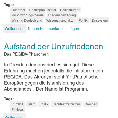
Tags
Querfront
Rechtspopulismus
Reichsbürger
Verschwörungstheorie
Friedensbewegung
Wir sind Deutschland
Wissensmanufaktur
Politik
Zinssystem
Weiterlesen
über
Neuen Kommentar hinzufügen
Die
neue
Aufstand der Unzufriedenen
Querfront
Das PEGIDA-Phänomen
In Dresden demonstriert es sich gut. Diese
Erfahrung machen jedenfalls die Initiatoren von
PEGIDA. Das Akronym steht für „Patriotische
Europäer gegen die Islamisierung des
Abendlandes“. Der Name ist Programm.
Tags
PEGIDA
Islam
Politik
Rechtsextremismus
Dresden
PI-News
Weiterlesen
über