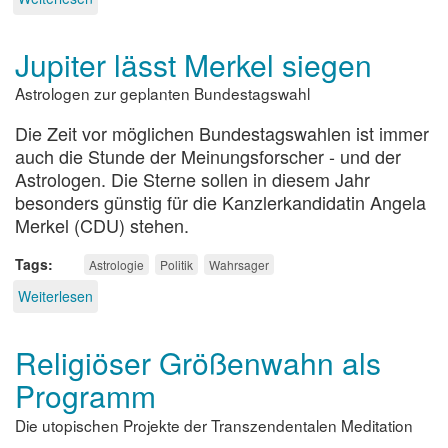
Aufstand
der
Jupiter lässt Merkel siegen
Unzufriedenen
Astrologen zur geplanten Bundestagswahl
Die Zeit vor möglichen Bundestagswahlen ist immer
auch die Stunde der Meinungsforscher - und der
Astrologen. Die Sterne sollen in diesem Jahr
besonders günstig für die Kanzlerkandidatin Angela
Merkel (CDU) stehen.
Tags
Astrologie
Politik
Wahrsager
Weiterlesen
über
Jupiter
lässt
Religiöser Größenwahn als
Merkel
siegen
Programm
Die utopischen Projekte der Transzendentalen Meditation