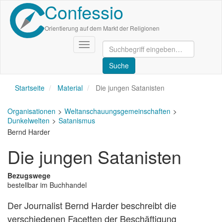
Confessio
Direkt
zum
Inhalt
Orientierung auf dem Markt der Religionen
Navigation
aktivieren/deaktivieren
Startseite
Material
Die jungen Satanisten
Organisationen
Weltanschauungsgemeinschaften
Dunkelwelten
Satanismus
Bernd Harder
Die jungen Satanisten
Bezugswege
bestellbar im Buchhandel
Der Journalist Bernd Harder beschreibt die
verschiedenen Facetten der Beschäftigung