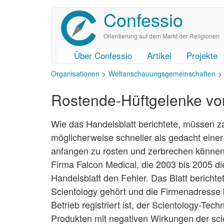
Confessio
Direkt
zum
Inhalt
Orientierung auf dem Markt der Religionen
Über Confessio
Artikel
Projekte
User
Main
Organisationen
Weltanschauungsgemeinschaften
account
navigation
menu
Rostende-Hüftgelenke vo
Wie das Handelsblatt berichtete, müssen za
möglicherweise schneller als gedacht eine
anfangen zu rosten und zerbrechen können.
Firma Falcon Medical, die 2003 bis 2005 d
Handelsblatt den Fehler. Das Blatt berichte
Scientology gehört und die Firmenadresse b
Betrieb registriert ist, der Scientology-Tech
Produkten mit negativen Wirkungen der sci