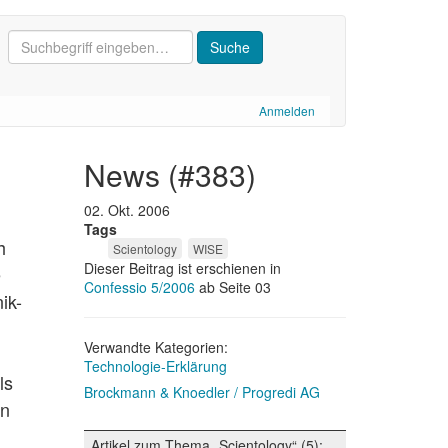
Anmelden
news (#383)
02. Okt. 2006
Tags
h
Scientology
WISE
Dieser Beitrag ist erschienen in
e
Confessio 5/2006
ab Seite 03
ik-
Verwandte Kategorien:
Technologie-Erklärung
ls
Brockmann & Knoedler / Progredi AG
en
Artikel zum Thema „Scientology“ (5):