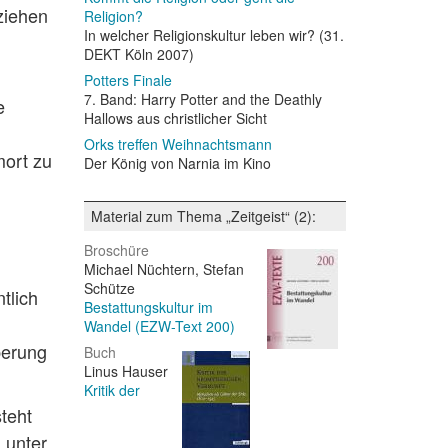
 ziehen
Religion?
In welcher Religionskultur leben wir? (31.
DEKT Köln 2007)
Potters Finale
7. Band: Harry Potter and the Deathly
e
Hallows aus christlicher Sicht
Orks treffen Weihnachtsmann
mort zu
Der König von Narnia im Kino
Material zum Thema „Zeitgeist“ (2):
Broschüre
Michael Nüchtern, Stefan
Schütze
tlich
Bestattungskultur im
Wandel (EZW-Text 200)
perung
Buch
Linus Hauser
Kritik der
teht
 unter