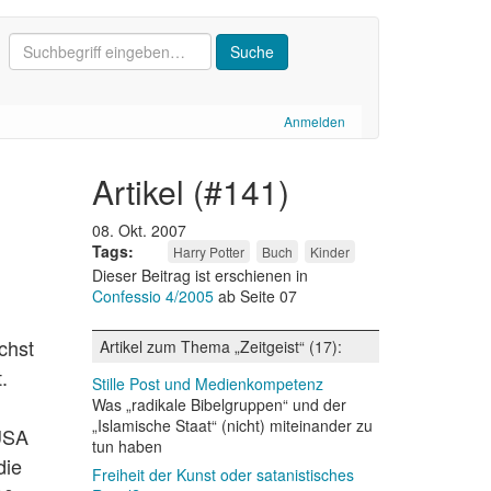
Anmelden
artikel (#141)
08. Okt. 2007
Tags
Harry Potter
Buch
Kinder
Dieser Beitrag ist erschienen in
Confessio 4/2005
ab Seite 07
chst
Artikel zum Thema „Zeitgeist“ (17):
.
Stille Post und Medienkompetenz
Was „radikale Bibelgruppen“ und der
„Islamische Staat“ (nicht) miteinander zu
 USA
tun haben
die
Freiheit der Kunst oder satanistisches