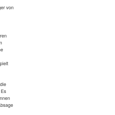
ger von
eren
n
ne
ielt
die
 Es
önnen
 Absage