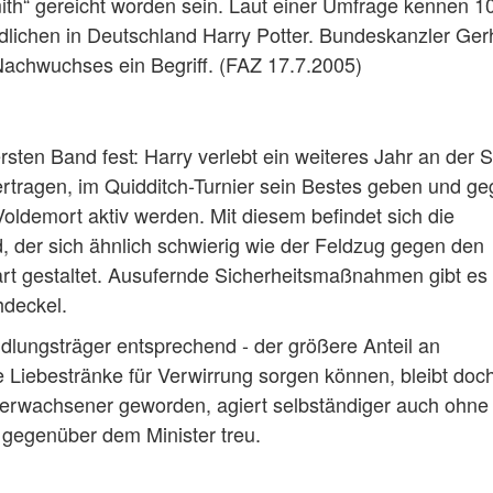
th“ gereicht worden sein. Laut einer Umfrage kennen 1
dlichen in Deutschland Harry Potter. Bundeskanzler Ger
Nachwuchses ein Begriff. (FAZ 17.7.2005)
ten Band fest: Harry verlebt ein weiteres Jahr an der 
rtragen, im Quidditch-Turnier sein Bestes geben und g
ldemort aktiv werden. Mit diesem befindet sich die
, der sich ähnlich schwierig wie der Feldzug gegen den
art gestaltet. Ausufernde Sicherheitsmaßnahmen gibt es
hdeckel.
dlungsträger entsprechend - der größere Anteil an
 Liebestränke für Verwirrung sorgen können, bleibt doch
 erwachsener geworden, agiert selbständiger auch ohne
t gegenüber dem Minister treu.