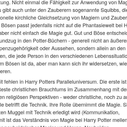
rtung. Nicht einmal die Fähigkeit zur Anwendung von Ma
es gibt auch unter den Zauberern sogenannte Squibbs, di
tionelle kirchliche Gleichsetzung von Magiern und Zaube
sen passt jedenfalls nicht auf die Phantasiewelt bei H
 aber nicht einfach die Magie gut. Gut und Böse entschei
rundzug in den Potter-Büchern - generell nicht an äußere
penzugehörigkeit oder Aussehen, sondern allein an den
n, die jede Person in den verschiedenen Lebenssituati
zum Bösen ist da, aber man kann sich ihr widersetzen, wi
eren.
 fehlen in Harry Potters Paralleluniversum. Die erste ist
r Reste christlichen Brauchtums im Zusammenhang mit d
en religiösen Perspektiven - weder christliche, noch zu 
e betrifft die Technik. Ihre Rolle übernimmt die Magie. S
nten Muggel mit Technik erledigt wird (Kommunikation,
mit ist das Verständnis von Magie bei Harry Potter meile