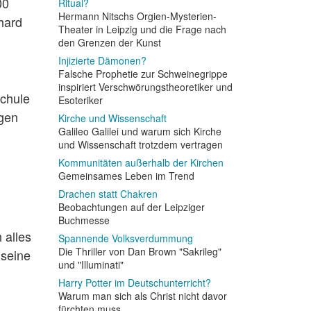
00
Ritual?
Hermann Nitschs Orgien-Mysterien-
hard
Theater in Leipzig und die Frage nach
den Grenzen der Kunst
Injizierte Dämonen?
Falsche Prophetie zur Schweinegrippe
inspiriert Verschwörungstheoretiker und
Schule
Esoteriker
egen
Kirche und Wissenschaft
Galileo Galilei und warum sich Kirche
und Wissenschaft trotzdem vertragen
Kommunitäten außerhalb der Kirchen
Gemeinsames Leben im Trend
Drachen statt Chakren
Beobachtungen auf der Leipziger
Buchmesse
 alles
Spannende Volksverdummung
Die Thriller von Dan Brown "Sakrileg"
 seine
und "Illuminati"
Harry Potter im Deutschunterricht?
Warum man sich als Christ nicht davor
fürchten muss