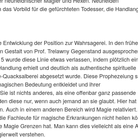
ner neuheidnischer Magier und Hexen. Neuheiden
das Vorbild für die gefürchteten Todesser, die Handlan
Entwicklung der Position zur Wahrsagerei. In den früh
n Gestalt von Prof. Trelawny Gegenstand ausgesproche
d 5 wurde diese Linie etwas verlassen, indem plötzlich ei
dlung erhielt und deutlich als authentische spirituelle
e-Quacksalberei abgesetzt wurde. Diese Prophezeiung sp
 magischen Bedeutung entkleidet und ihrer
ie ist nichts anderes, als eine offenbar ganz passende
en diese nur, wenn auch jemand an sie glaubt. Hier hat 
. Auch in einem anderen Bereich wird Magie relativiert.
 die Fachleute für magische Erkrankungen nicht heilen k
e Magie Grenzen hat. Man kann dies vielleicht als eine
gierwelt verstehen.