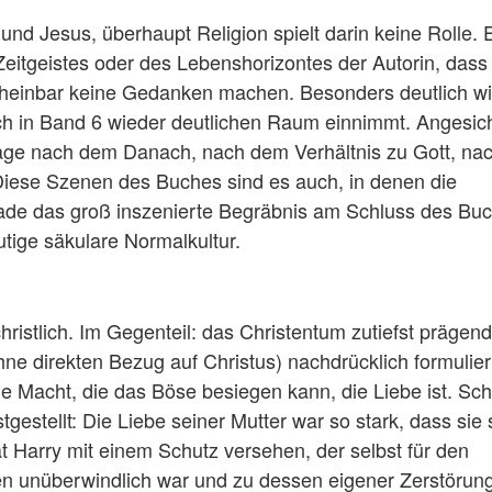
 und Jesus, überhaupt Religion spielt darin keine Rolle. E
Zeitgeistes oder des Lebenshorizontes der Autorin, dass 
cheinbar keine Gedanken machen. Besonders deutlich wi
h in Band 6 wieder deutlichen Raum einnimmt. Angesic
rage nach dem Danach, nach dem Verhältnis zu Gott, nac
iese Szenen des Buches sind es auch, in denen die
Gerade das groß inszenierte Begräbnis am Schluss des Bu
utige säkulare Normalkultur.
christlich. Im Gegenteil: das Christentum zutiefst prägen
ne direkten Bezug auf Christus) nachdrücklich formulier
ge Macht, die das Böse besiegen kann, die Liebe ist. Sc
gestellt: Die Liebe seiner Mutter war so stark, dass sie 
hat Harry mit einem Schutz versehen, der selbst für den
en unüberwindlich war und zu dessen eigener Zerstörun