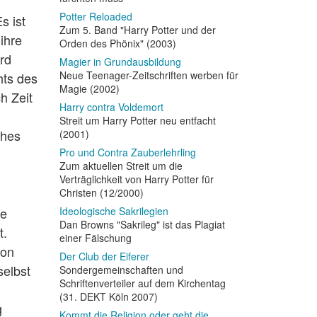
Potter Reloaded
s ist
Zum 5. Band "Harry Potter und der
ihre
Orden des Phönix" (2003)
rd
Magier in Grundausbildung
Neue Teenager-Zeitschriften werben für
hts des
Magie (2002)
h Zeit
Harry contra Voldemort
Streit um Harry Potter neu entfacht
ches
(2001)
Pro und Contra Zauberlehrling
Zum aktuellen Streit um die
Verträglichkeit von Harry Potter für
Christen (12/2000)
de
Ideologische Sakrilegien
Dan Browns "Sakrileg" ist das Plagiat
t.
einer Fälschung
hon
Der Club der Eiferer
selbst
Sondergemeinschaften und
Schriftenverteiler auf dem Kirchentag
(31. DEKT Köln 2007)
g
Kommt die Religion oder geht die