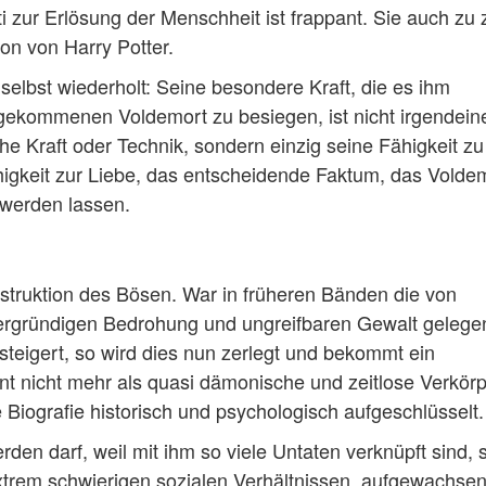
ti zur Erlösung der Menschheit ist frappant. Sie auch zu
ion von Harry Potter.
selbst wiederholt: Seine besondere Kraft, die es ihm
 gekommenen Voldemort zu besiegen, ist nicht irgendein
e Kraft oder Technik, sondern einzig seine Fähigkeit zu
higkeit zur Liebe, das entscheidende Faktum, das Volde
 werden lassen.
nstruktion des Bösen. War in früheren Bänden die von
ergründigen Bedrohung und ungreifbaren Gewalt gelegen
teigert, so wird dies nun zerlegt und bekommt ein
nt nicht mehr als quasi dämonische und zeitlose Verkör
 Biografie historisch und psychologisch aufgeschlüsselt.
en darf, weil mit ihm so viele Untaten verknüpft sind, s
extrem schwierigen sozialen Verhältnissen, aufgewachsen