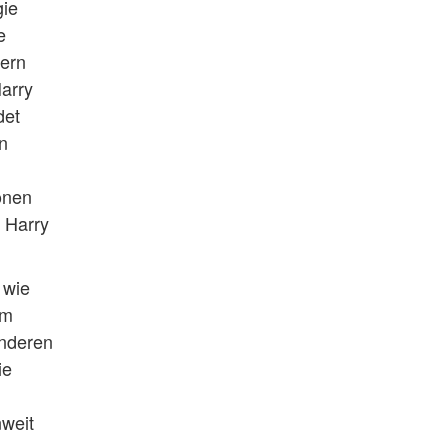
gie
e
rern
arry
det
n
onen
e Harry
 wie
em
anderen
ie
nweit