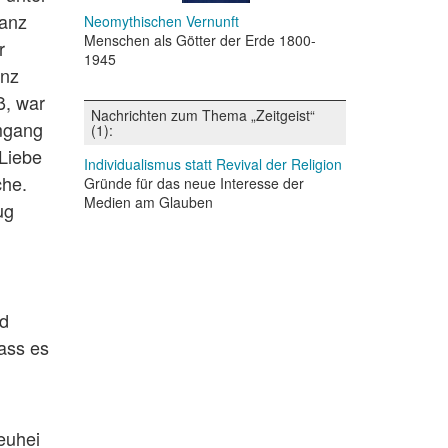
nanz
Neomythischen Vernunft
Menschen als Götter der Erde 1800-
r
1945
anz
ß, war
Nachrichten zum Thema „Zeitgeist“
Umgang
(1):
Liebe
Individualismus statt Revival der Religion
che.
Gründe für das neue Interesse der
Medien am Glauben
ug
nd
dass es
euhei