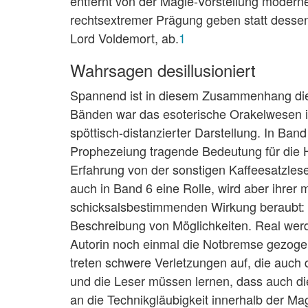
entfernt von der Magie-Vorstellung moder
rechtsextremer Prägung geben statt dessen 
Lord Voldemort, ab.
1
Wahrsagen desillusioniert
Spannend ist in diesem Zusammenhang die 
Bänden war das esoterische Orakelwesen i
spöttisch-distanzierter Darstellung. In Ban
Prophezeiung tragende Bedeutung für die Han
Erfahrung von der sonstigen Kaffeesatzles
auch in Band 6 eine Rolle, wird aber ihrer
schicksalsbestimmenden Wirkung beraubt: S
Beschreibung von Möglichkeiten. Real werd
Autorin noch einmal die Notbremse gezogen
treten schwere Verletzungen auf, die auch
und die Leser müssen lernen, dass auch di
an die Technikgläubigkeit innerhalb der Ma