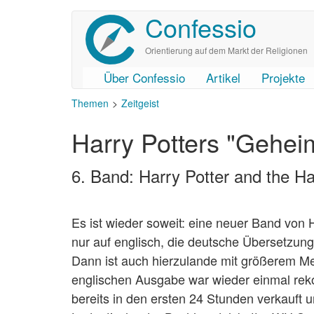
Confessio
Direkt
zum
Inhalt
Orientierung auf dem Markt der Religionen
Über Confessio
Artikel
Projekte
User
Main
Themen
Zeitgeist
account
navigation
Harry Potters "Gehei
menu
6. Band: Harry Potter and the Ha
Es ist wieder soweit: eine neuer Band von 
nur auf englisch, die deutsche Übersetzung
Dann ist auch hierzulande mit größerem M
englischen Ausgabe war wieder einmal reko
bereits in den ersten 24 Stunden verkauft 