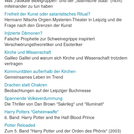
Was „radikale Bibelgruppen“ und der „Islamische Staat“ (nicht)
miteinander zu tun haben
Freiheit der Kunst oder satanistisches Ritual?
Hermann Nitschs Orgien-Mysterien-Theater in Leipzig und die
Frage nach den Grenzen der Kunst
Injizierte Dämonen?
Falsche Prophetie zur Schweinegrippe inspiriert
Verschwörungstheoretiker und Esoteriker
Kirche und Wissenschaft
Galileo Galilei und warum sich Kirche und Wissenschaft trotzdem
vertragen
Kommunitäten außerhalb der Kirchen
Gemeinsames Leben im Trend
Drachen statt Chakren
Beobachtungen auf der Leipziger Buchmesse
Spannende Volksverdummung
Die Thriller von Dan Brown "Sakrileg" und "Illuminati"
Harry Potters "Geheimwaffe"
6. Band: Harry Potter and the Half-Blood-Prince
Potter Reloaded
Zum 5. Band "Harry Potter und der Orden des Phönix" (2003)