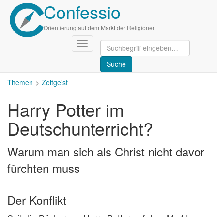
Confessio
Direkt
zum
Inhalt
Orientierung auf dem Markt der Religionen
Navigation
aktivieren/deaktivieren
Themen
Zeitgeist
Harry Potter im
Deutschunterricht?
Warum man sich als Christ nicht davor
fürchten muss
Der Konflikt