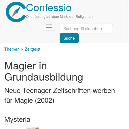
Confessio
Direkt
zum
Inhalt
Orientierung auf dem Markt der Religionen
Navigation
aktivieren/deaktivieren
Themen
Zeitgeist
Magier in
Grundausbildung
Neue Teenager-Zeitschriften werben
für Magie (2002)
Mysteria