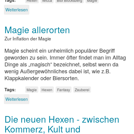
Tags
Hexen
Wicca
Bibi Blocksberg
Magie
Weiterlesen
über
Bibi
Blocksberg
Magie allerorten
Zur Inflation der Magie
Magie scheint ein unheimlich populärer Begriff
geworden zu sein. Immer öfter findet man im Alltag
Dinge als „magisch“ bezeichnet, selbst wenn da
wenig Außergewöhnliches dabei ist, wie z.B.
Klappkalender oder Biersorten.
Tags
Magie
Hexen
Fantasy
Zauberei
Weiterlesen
über
Magie
allerorten
Die neuen Hexen - zwischen
Kommerz, Kult und