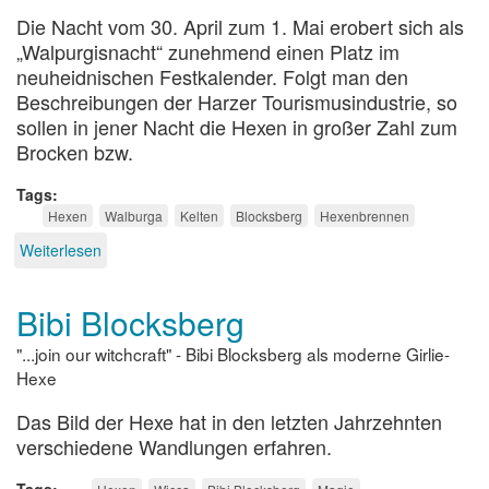
Die Nacht vom 30. April zum 1. Mai erobert sich als
„Walpurgisnacht“ zunehmend einen Platz im
neuheidnischen Festkalender. Folgt man den
Beschreibungen der Harzer Tourismusindustrie, so
sollen in jener Nacht die Hexen in großer Zahl zum
Brocken bzw.
Tags
Hexen
Walburga
Kelten
Blocksberg
Hexenbrennen
Weiterlesen
über
Hexentanz
in
Bibi Blocksberg
den
Mai?
"...join our witchcraft" - Bibi Blocksberg als moderne Girlie-
Hexe
Das Bild der Hexe hat in den letzten Jahrzehnten
verschiedene Wandlungen erfahren.