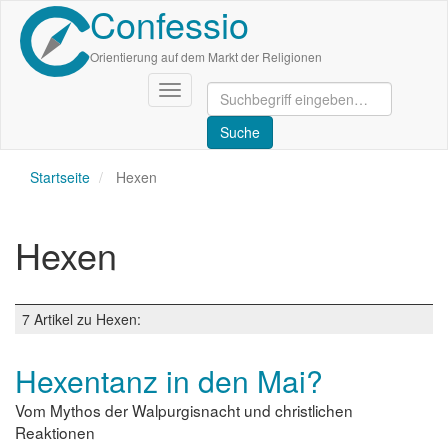
Confessio
Direkt
zum
Inhalt
Orientierung auf dem Markt der Religionen
Navigation
aktivieren/deaktivieren
Startseite
Hexen
Hexen
7 Artikel zu Hexen:
Hexentanz in den Mai?
Vom Mythos der Walpurgisnacht und christlichen
Reaktionen