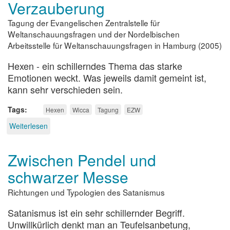
Verzauberung
Tagung der Evangelischen Zentralstelle für
Weltanschauungsfragen und der Nordelbischen
Arbeitsstelle für Weltanschauungsfragen in Hamburg (2005)
Hexen - ein schillerndes Thema das starke
Emotionen weckt. Was jeweils damit gemeint ist,
kann sehr verschieden sein.
Tags
Hexen
Wicca
Tagung
EZW
Weiterlesen
über
Die
neuen
Zwischen Pendel und
Hexen
-
schwarzer Messe
zwischen
Kommerz,
Richtungen und Typologien des Satanismus
Kult
und
Satanismus ist ein sehr schillernder Begriff.
Verzauberung
Unwillkürlich denkt man an Teufelsanbetung,