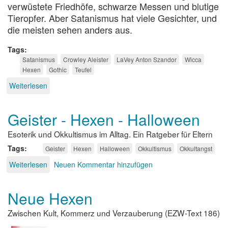
verwüstete Friedhöfe, schwarze Messen und blutige
Tieropfer. Aber Satanismus hat viele Gesichter, und
die meisten sehen anders aus.
Tags
Satanismus
Crowley Aleister
LaVey Anton Szandor
Wicca
Hexen
Gothic
Teufel
Weiterlesen
über
Zwischen
Pendel
Geister - Hexen - Halloween
und
schwarzer
Esoterik und Okkultismus im Alltag. Ein Ratgeber für Eltern
Messe
Tags
Geister
Hexen
Halloween
Okkultismus
Okkultangst
Weiterlesen
über
Neuen Kommentar hinzufügen
Geister
-
Neue Hexen
Hexen
-
Zwischen Kult, Kommerz und Verzauberung (EZW-Text 186)
Halloween