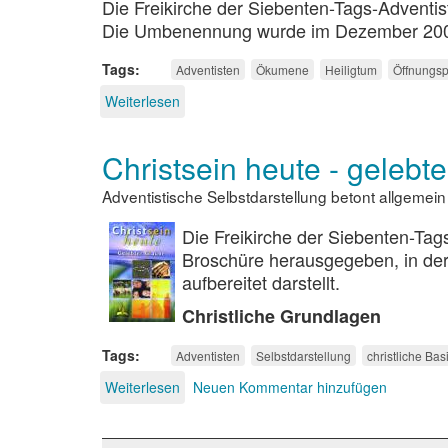
Die Freikirche der Siebenten-Tags-Adventist
Die Umbenennung wurde im Dezember 200
Tags
Adventisten
Ökumene
Heiligtum
Öffnungs
Weiterlesen
über
Adventisten
in
Christsein heute - gelebt
der
Ökumene
Adventistische Selbstdarstellung betont allgemein 
Die Freikirche der Siebenten-Tag
Broschüre herausgegeben, in der 
aufbereitet darstellt.
Christliche Grundlagen
Tags
Adventisten
Selbstdarstellung
christliche Bas
Weiterlesen
über
Neuen Kommentar hinzufügen
Christsein
heute
-