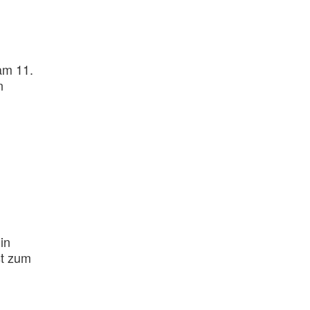
am 11.
n
in
st zum