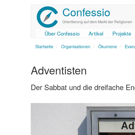
Confessio
Direkt
zum
Inhalt
Orientierung auf dem Markt der Religionen
Über Confessio
Artikel
Projekte
User
Main
Startseite
account
navigation
Organisationen
Ökumene
Evang
menu
Adventisten
Der Sabbat und die dreifache En