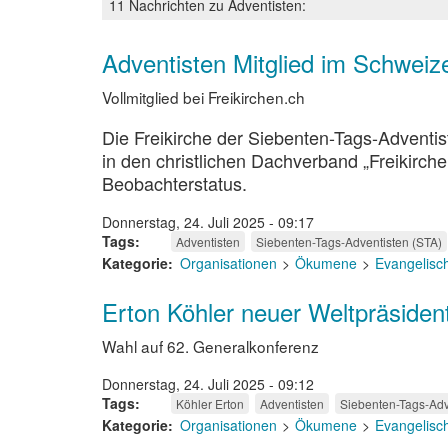
11 Nachrichten zu Adventisten:
gelebter
Glaube
Adventisten Mitglied im Schweiz
Vollmitglied bei Freikirchen.ch
Die Freikirche der Siebenten-Tags-Adventis
in den christlichen Dachverband „Freikirch
Beobachterstatus.
Donnerstag, 24. Juli 2025 - 09:17
Tags
Adventisten
Siebenten-Tags-Adventisten (STA)
Kategorie
Organisationen
Ökumene
Evangelisc
Erton Köhler neuer Weltpräsiden
Wahl auf 62. Generalkonferenz
Donnerstag, 24. Juli 2025 - 09:12
Tags
Köhler Erton
Adventisten
Siebenten-Tags-Adv
Kategorie
Organisationen
Ökumene
Evangelisc