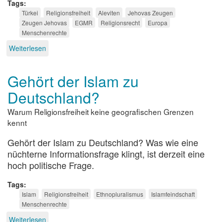
Tags
Türkei
Religionsfreiheit
Aleviten
Jehovas Zeugen
Zeugen Jehovas
EGMR
Religionsrecht
Europa
Menschenrechte
Weiterlesen
über
Türkei
und
Gehört der Islam zu
die
Religionsfreiheit
Deutschland?
Warum Religionsfreiheit keine geografischen Grenzen
kennt
Gehört der Islam zu Deutschland? Was wie eine
nüchterne Informationsfrage klingt, ist derzeit eine
hoch politische Frage.
Tags
Islam
Religionsfreiheit
Ethnopluralismus
Islamfeindschaft
Menschenrechte
Weiterlesen
über