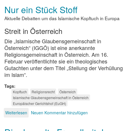
Christen
Nur ein Stück Stoff
-
was
Aktuelle Debatten um das Islamische Kopftuch in Europa
hilft
ihnen?
Streit in Österreich
Die „Islamische Glaubensgemeinschaft in
Österreich“ (IGGÖ) ist eine anerkannte
Religionsgemeinschaft in Österreich. Am 16.
Februar veröffentlichte sie ein theologisches
Gutachten unter dem Titel „Stellung der Verhüllung
im Islam“.
Tags
Kopftuch
Religionsrecht
Österreich
Islamische Glaubensgemeinschaft in Österreich
Europäischer Gerichtshof (EuGH)
Weiterlesen
über
Neuen Kommentar hinzufügen
Nur
ein
Stück