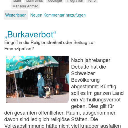
Islam
Islamismus
Ideologie
Integration
Terror
Mansour Ahmad
Weiterlesen
über
Neuen Kommentar hinzufügen
Was
hilft
„Burkaverbot“
gegen
Islamismus?
Eingriff in die Religionsfreiheit oder Beitrag zur
Emanzipation?
Nach jahrelanger
Debatte hat die
Schweizer
Bevölkerung
abgestimmt: Künftig
soll es im ganzen Land
ein Verhüllungsverbot
geben. Dies gilt für
den gesamten öffentlichen Raum, ausgenommen
davon sind lediglich religiöse Stätten. Die
Volksabstimmung hätte nicht viel knapper ausfallen