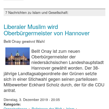
Islam
in
Deutschland
7 Nachrichten zu Islam und Gesellschaft:
-
quo
vadis?
Liberaler Muslim wird
Oberbürgermeister von Hannover
Belit Onay gewinnt Wahl
Belit Onay ist zum neuen
Oberbürgermeister der
niedersächsischen Landeshauptstadt
Hannover gewählt worden. Der 38-
jährige Landtagsabgeordnete der Grünen setzte
sich in einer Stichwahl gegen seinen parteilosen
Mitbewerber Eckhard Scholz durch, der für die CDU
antrat.
Dienstag, 3. Dezember 2019 - 20:05
Kategorie
Organisationen
Religionen der Welt
Islam