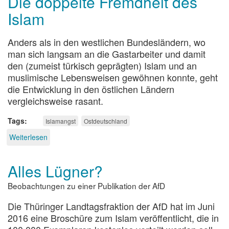
Die doppelte Fremdheit des
Stoff
Islam
Anders als in den westlichen Bundesländern, wo
man sich langsam an die Gastarbeiter und damit
den (zumeist türkisch geprägten) Islam und an
muslimische Lebensweisen gewöhnen konnte, geht
die Entwicklung in den östlichen Ländern
vergleichsweise rasant.
Tags
Islamangst
Ostdeutschland
Weiterlesen
über
Die
doppelte
Alles Lügner?
Fremdheit
des
Beobachtungen zu einer Publikation der AfD
Islam
Die Thüringer Landtagsfraktion der AfD hat im Juni
2016 eine Broschüre zum Islam veröffentlicht, die in