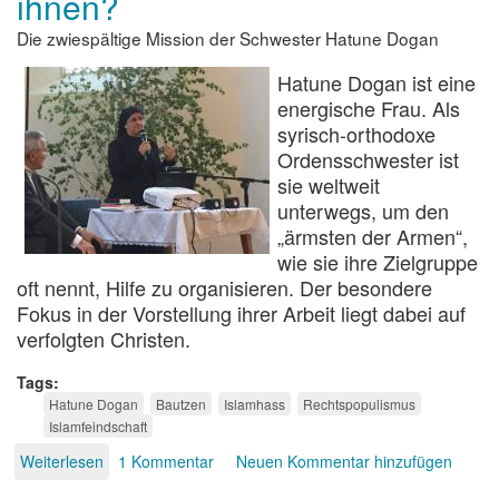
ihnen?
Religionsgemeinschaften
Die zwiespältige Mission der Schwester Hatune Dogan
Hatune Dogan ist eine
energische Frau. Als
syrisch-orthodoxe
Ordensschwester ist
sie weltweit
unterwegs, um den
„ärmsten der Armen“,
wie sie ihre Zielgruppe
oft nennt, Hilfe zu organisieren. Der besondere
Fokus in der Vorstellung ihrer Arbeit liegt dabei auf
verfolgten Christen.
Tags
Hatune Dogan
Bautzen
Islamhass
Rechtspopulismus
Islamfeindschaft
Weiterlesen
über
1 Kommentar
Neuen Kommentar hinzufügen
Verfolgte