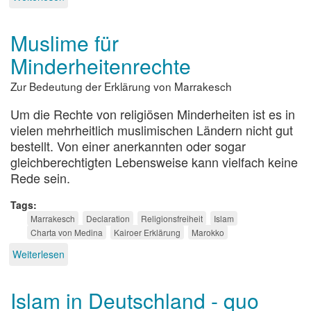
Gehört
der
Muslime für
Islam
zu
Minderheitenrechte
Deutschland?
Zur Bedeutung der Erklärung von Marrakesch
Um die Rechte von religiösen Minderheiten ist es in
vielen mehrheitlich muslimischen Ländern nicht gut
bestellt. Von einer anerkannten oder sogar
gleichberechtigten Lebensweise kann vielfach keine
Rede sein.
Tags
Marrakesch
Declaration
Religionsfreiheit
Islam
Charta von Medina
Kairoer Erklärung
Marokko
Weiterlesen
über
Muslime
für
Islam in Deutschland - quo
Minderheitenrechte