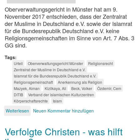
Oberverwaltungsgericht in Münster hat am 9.
November 2017 entschieden, dass der Zentralrat
der Muslime in Deutschland e.V. sowie der Islamrat
für die Bundesrepublik Deutschland e.V. keine
Religionsgemeinschaften im Sinne von Art. 7 Abs. 3
GG sind.
Tags
Urteil
Oberverwaltungsgericht Münster
Religionsrecht
Zentralrat der Muslime in Deutschland e.V.
Islamrat für die Bundesrepublik Deutschland e.V.
Religionsgemeinschaft
Anerkennung als Religion
Mazyek, Aiman
Kizilkaya, Ali
Beck, Volker
Özdemir, Cem
DITIB
Verband der islamischen Kulturzentren
Körperschaftsrechte
Islam
Weiterlesen
über
Neuen Kommentar hinzufügen
Islamische
Dachverbände
Verfolgte Christen - was hilft
sind
keine