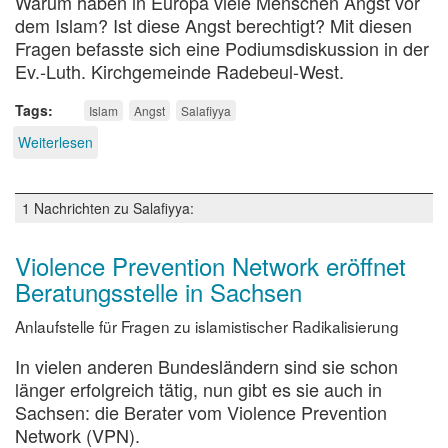
Warum haben in Europa viele Menschen Angst vor
dem Islam? Ist diese Angst berechtigt? Mit diesen
Fragen befasste sich eine Podiumsdiskussion in der
Ev.-Luth. Kirchgemeinde Radebeul-West.
Tags
Islam
Angst
Salafiyya
Weiterlesen
über
(Keine)
Angst
vor
1 Nachrichten zu Salafiyya:
dem
Islam?
Violence Prevention Network eröffnet
Beratungsstelle in Sachsen
Anlaufstelle für Fragen zu islamistischer Radikalisierung
In vielen anderen Bundesländern sind sie schon
länger erfolgreich tätig, nun gibt es sie auch in
Sachsen: die Berater vom Violence Prevention
Network (VPN).