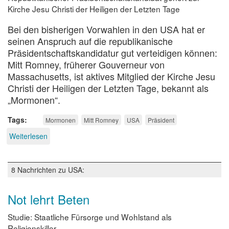
Kirche Jesu Christi der Heiligen der Letzten Tage
Bei den bisherigen Vorwahlen in den USA hat er
seinen Anspruch auf die republikanische
Präsidentschaftskandidatur gut verteidigen können:
Mitt Romney, früherer Gouverneur von
Massachusetts, ist aktives Mitglied der Kirche Jesu
Christi der Heiligen der Letzten Tage, bekannt als
„Mormonen“.
Tags
Mormonen
Mitt Romney
USA
Präsident
Weiterlesen
über
Mormone
als
Präsident
8 Nachrichten zu USA:
der
USA?
Not lehrt Beten
Studie: Staatliche Fürsorge und Wohlstand als
Religionskiller